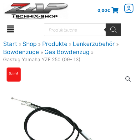
Zum
0,00
€
Inhalt
springen
Products
search
Flyout
Menu
Start
Shop
Produkte
Lenkerzubehör
Bowdenzüge
Gas Bowdenzug
Gaszug Yamaha YZF 250 (09- 13)
Gaszug
Sale!
Ursprünglicher
Aktueller
Yamaha
Preis
Preis
YZF
250
war:
ist:
(09-
28,56€
25,42€.
13)
Menge