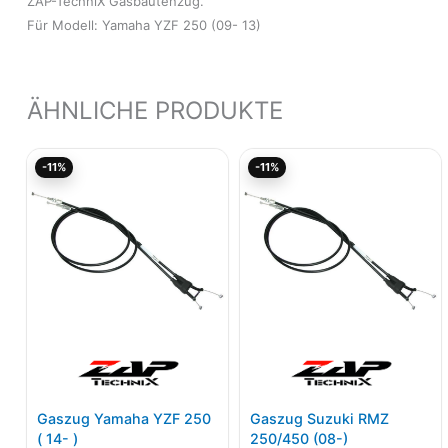
ZAP-TechniX Gasbautenzug.
Für Modell: Yamaha YZF 250 (09- 13)
ÄHNLICHE PRODUKTE
Ursprünglicher
Aktueller
Ursprünglicher
Akt
-11%
-11%
Preis
Preis
Preis
Pre
war:
ist:
war:
ist:
32,84€
29,23€.
28,56€
25,
Gaszug Yamaha YZF 250
Gaszug Suzuki RMZ
( 14- )
250/450 (08-)