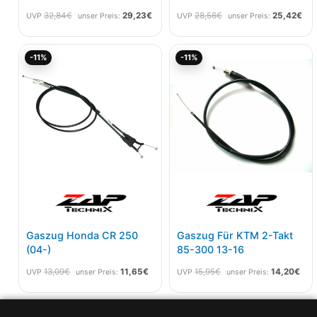
32,84
€
29,23
€
28,56
€
25,42
€
UVP
unser Preis:
UVP
unser Preis:
Ursprünglicher
Aktueller
Ursprünglicher
Aktu
-11%
-11%
Preis
Preis
Preis
Prei
war:
ist:
war:
ist:
13,09€
11,65€.
15,95€
14,
Gaszug Honda CR 250
Gaszug Für KTM 2-Takt
(04-)
85-300 13-16
13,09
€
11,65
€
15,95
€
14,20
€
UVP
unser Preis:
UVP
unser Preis: