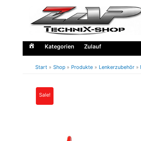
Zum
Inhalt
springen
Kategorien
Zulauf
Home
Start
Shop
Produkte
Lenkerzubehör
Sale!