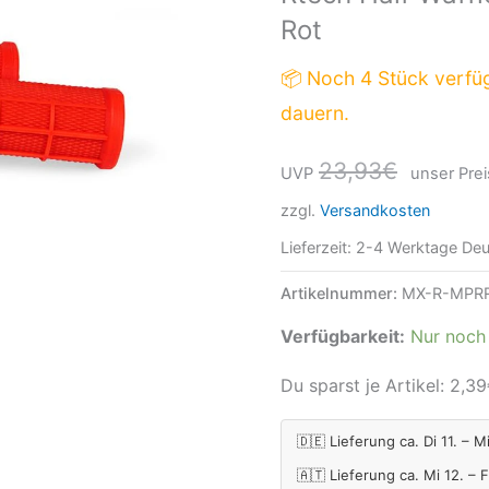
Rot
Beta
Neon
📦 Noch 4 Stück verfü
Rot
dauern.
Menge
23,93
€
UVP
unser Prei
zzgl.
Versandkosten
Lieferzeit:
2-4 Werktage Deu
Artikelnummer:
MX-R-MPR
Verfügbarkeit:
Nur noch 
Du sparst je Artikel:
2,39
🇩🇪 Lieferung ca. Di 11. – M
🇦🇹 Lieferung ca. Mi 12. – 