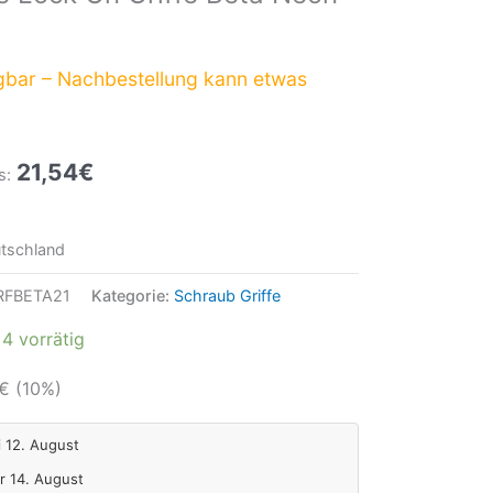
gbar – Nachbestellung kann etwas
21,54
€
s:
tschland
RFBETA21
Kategorie:
Schraub Griffe
4 vorrätig
€
(10%)
i 12. August
Fr 14. August