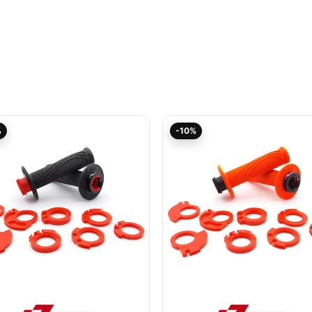
Aktueller
Ursprünglicher
Aktueller
Ursprünglicher
%
-10%
Preis
Preis
Preis
Preis
ist:
war:
ist:
war:
21,54€.
23,93€
21,54€.
23,93€