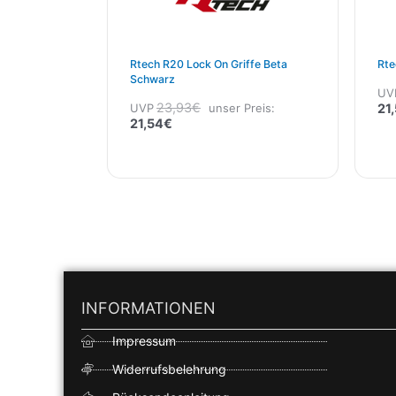
Rtech R20 Lock On Griffe Beta
Rte
Schwarz
UV
23,93
€
UVP
unser Preis:
21
21,54
€
INFORMATIONEN
Impressum
Widerrufsbelehrung