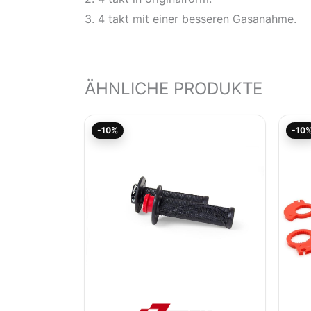
3. 4 takt mit einer besseren Gasanahme.
ÄHNLICHE PRODUKTE
Aktueller
Ursprünglicher
-10%
-10
Preis
Preis
ist:
war:
21,54€.
23,93€