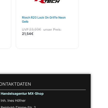
Rtech R20 Lock On Griffe Neon
Gelb
23,93
€
UVP
unser Preis:
21,54
€
ONTAKTDATEN
Handelsagentur MX-Shop
Inh. Ines Höfner
Reinhold-Timme-Str. 2