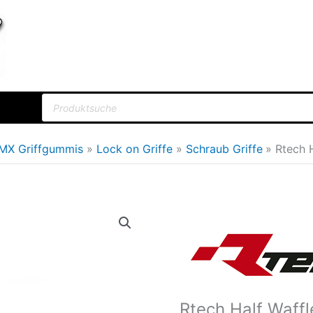
Products
search
MX Griffgummis
Lock on Griffe
Schraub Griffe
Rtech 
Rtech
Ursprün
Half
Preis
Waffle
war:
Lock
on
23,93€
Rtech Half Waffl
Griffe