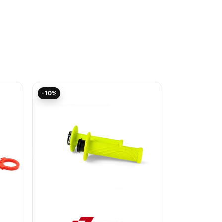
Aktueller
Ursprünglicher
-10%
Preis
Preis
ist:
war:
21,54€.
23,93€