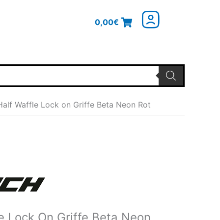
0,00
€
Half Waffle Lock on Griffe Beta Neon Rot
glicher
Aktueller
Preis
ist:
21,54€.
e Lock On Griffe Beta Neon