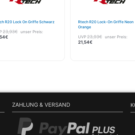
ch R20 Lock On Griffe Schwarz
Rtech R20 Lock-On Griffe Neon
Orange
23,93
€
P
unser Preis:
23,93
€
,54
€
UVP
unser Preis:
21,54
€
ZAHLUNG & VERSAND
K