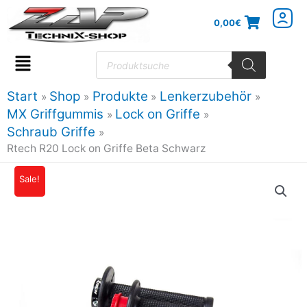
Zum
0,00
€
Inhalt
springen
Products
search
Flyout
Menu
Start
Shop
Produkte
Lenkerzubehör
MX Griffgummis
Lock on Griffe
Schraub Griffe
Rtech R20 Lock on Griffe Beta Schwarz
Rtech
Sale!
Ursprünglicher
Aktueller
R20
Preis
Preis
Lock
on
war:
ist:
Griffe
23,93€
21,54€.
Beta
Schwarz
Menge