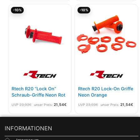
Ursprünglicher
Aktueller
Ursprünglicher
Akt
-10%
-10%
Preis
Preis
Preis
Pre
war:
ist:
war:
ist:
23,93€
21,54€.
23,93€
21,
Rtech R20 “Lock On”
Rtech R20 Lock-On Griffe
Schraub-Griffe Neon Rot
Neon Orange
23,93
€
21,54
€
23,93
€
21,54
€
UVP
unser Preis:
UVP
unser Preis:
INFORMATIONEN