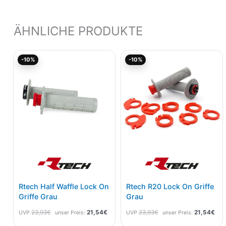
ÄHNLICHE PRODUKTE
Ursprünglicher
Aktueller
Ursprünglicher
Akt
-10%
-10%
Preis
Preis
Preis
Pre
war:
ist:
war:
ist:
23,93€
21,54€.
23,93€
21,
Rtech Half Waffle Lock On
Rtech R20 Lock On Griffe
Griffe Grau
Grau
23,93
€
21,54
€
23,93
€
21,54
€
UVP
unser Preis:
UVP
unser Preis: