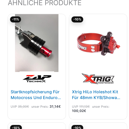
ÄHNLICHE PRODUKTE
Ursprünglicher
Aktueller
Aktueller
Ursprünglicher
-11%
-10%
Preis
Preis
Preis
Preis
war:
ist:
ist:
war:
35,00€
31,14€.
100,02€.
111,13€
Startknopfsicherung Für
Xtrig HiLo Holeshot Kit
Motocross Und Enduro
Für 48mm KYB/Showa
Maschinen Rot
Gabel Ø 54mm
35,00
€
31,14
€
111,13
€
UVP
unser Preis:
UVP
unser Preis:
100,02
€
Ursprünglicher
Aktueller
Ursprünglicher
Akt
-10%
-10%
Preis
Preis
Preis
Pre