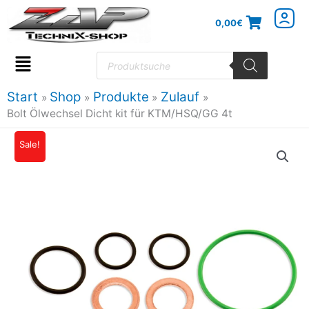
Zum
0,00
€
Inhalt
springen
Products
search
Flyout
Menu
Start
Shop
Produkte
Zulauf
Bolt Ölwechsel Dicht kit für KTM/HSQ/GG 4t
Bolt
Sale!
Ursprünglicher
Aktueller
Ölwechsel
Preis
Preis
Dicht
kit
war:
ist:
für
7,95€
7,15€.
KTM/HSQ/GG
4t
Menge