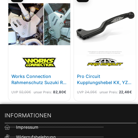
war:
ist:
war:
ist:
92,00€
82,80€.
24,95€
22,
Works Connection
Pro Circuit
Rahmenschutz Suzuki RM
Kupplungshebel KX, YZ
250 04-08
Alt
92,00
€
82,80
€
24,95
€
22,46
€
UVP
unser Preis:
UVP
unser Preis:
INFORMATIONEN
Impressum
Widerrufsbelehrung