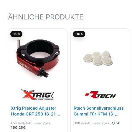
ÄHNLICHE PRODUKTE
Aktueller
Ursprünglicher
Ursprünglicher
Aktuel
-10%
-10%
Preis
Preis
Preis
Preis
ist:
war:
war:
ist:
160,25€.
178,05€
7,95€
7,15€.
Xtrig Preload Adjuster
Rtech Schnellverschluss
Honda CRF 250 18-21,
Gummi Für KTM 13-,
450 17-20
Husqvarna 14-,GasGas
178,05
€
7,95
€
7,15
€
UVP
unser Preis:
UVP
unser Preis:
21- 5 Pak Neutral
160,25
€