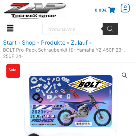
Zum
0,00
€
Inhalt
springen
Products
search
Flyout
Menu
Start
Shop
Produkte
Zulauf
BOLT Pro-Pack Schraubenkit für Yamaha YZ 450F 23-,
250F 24-
BOLT
Sale!
Ursprünglicher
Aktueller
Pro-
Preis
Preis
Pack
Schraubenkit
war:
ist:
für
79,94€
71,95€.
Yamaha
YZ
450F
23-,
250F