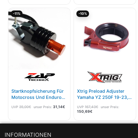
Ursprünglicher
Aktueller
Aktueller
Ursprünglicher
-11%
-10%
Preis
Preis
Preis
Preis
war:
ist:
ist:
war:
35,00€
31,14€.
150,69€.
167,43€
Startknopfsicherung Für
Xtrig Preload Adjuster
Motocross Und Enduro
Yamaha YZ 250F 19-23,
Maschinen Orange
450F 2018-22
35,00
€
31,14
€
167,43
€
UVP
unser Preis:
UVP
unser Preis:
150,69
€
INFORMATIONEN