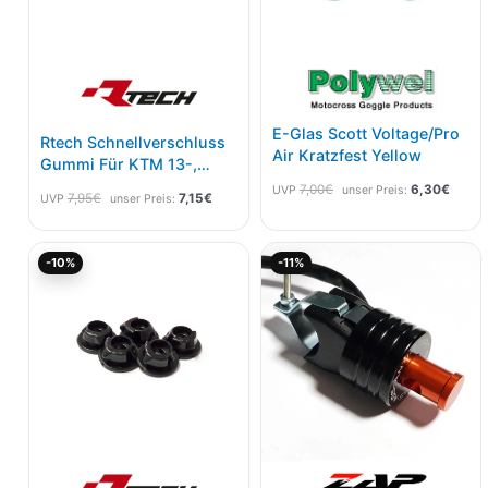
E-Glas Scott Voltage/Pro
Rtech Schnellverschluss
Air Kratzfest Yellow
Gummi Für KTM 13-,
Husqvarna 14-,GasGas
7,00
€
6,30
€
UVP
unser Preis:
7,95
€
7,15
€
UVP
unser Preis:
21- 5 Pak Neutral
Ursprünglicher
Aktueller
Ursprünglicher
Aktu
-10%
-11%
Preis
Preis
Preis
Prei
war:
ist:
war:
ist:
7,95€
7,15€.
35,00€
31,1