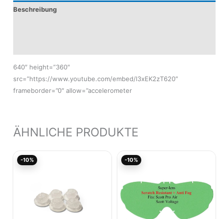
Beschreibung
Produktsicherheit
Modelle
640″ height=”360″
src=”https://www.youtube.com/embed/l3xEK2zT620″
frameborder=”0″ allow=”accelerometer
ÄHNLICHE PRODUKTE
Ursprünglicher
Aktueller
Ursprünglicher
Aktuel
-10%
-10%
Preis
Preis
Preis
Preis
war:
ist:
war:
ist:
7,95€
7,15€.
7,00€
6,30€