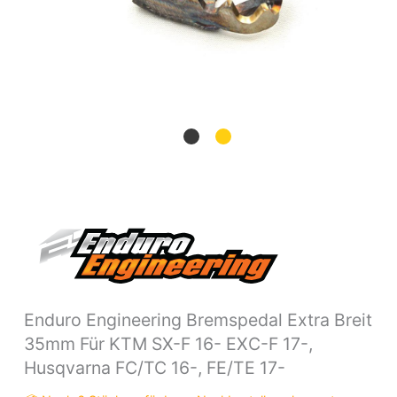
16-
EXC-
F
17-,
Husqvarna
FC/TC
16-,
FE/TE
17-
Menge
Enduro Engineering Bremspedal Extra Breit
35mm Für KTM SX-F 16- EXC-F 17-,
Husqvarna FC/TC 16-, FE/TE 17-