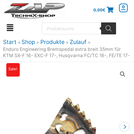
Zum
0,00
€
Inhalt
springen
Products
search
Flyout
Menu
Start
Shop
Produkte
Zulauf
Enduro Engineering Bremspedal extra breit 35mm für
KTM SX-F 16- EXC-F 17-, Husqvarna FC/TC 16-, FE/TE 17-
Enduro
Sale!
Ursprünglicher
Aktueller
Engineering
Preis
Preis
Bremspedal
extra
war:
ist:
breit
29,95€
26,95€.
35mm
für
KTM
SX-
F