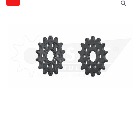
Motorritzel
Preis
Preis
für
Yamaha
war:
ist:
YZ
12,95€
11,52€.
250
89-
/YZF
450
03-,
Kawasaki
KX
250
99-
08
/KXF
450
06-
14
Zähne