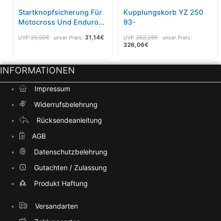
Startknopfsicherung Für
Kupplungskorb YZ 250
Motocross Und Enduro
93-
Maschinen Rot
35,00
€
31,14
€
362,28
€
UVP
unser Preis:
UVP
unser Preis:
326,06
€
INFORMATIONEN
Impressum
Widerrufsbelehrung
Rücksendeanleitung
AGB
Datenschutzbelehrung
Gutachten / Zulassung
Produkt Haftung
Versandarten