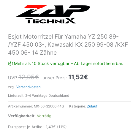
Menge
Esjot Motorritzel Für Yamaha YZ 250 89-
/YZF 450 03-, Kawasaki KX 250 99-08 /KXF
450 06- 14 Zähne
📦 Mehr als 10 Stück verfügbar – Ab Lager sofort lieferbar.
12,95
€
11,52
€
UVP
unser Preis:
zzgl.
Versandkosten
Lieferzeit:
2-4 Werktage Deutschland
Artikelnummer:
MX-50-32006-14S
Kategorie:
Zulauf
Verfügbarkeit:
Vorrätig
Du sparst je Artikel:
1,43
€
(11%)