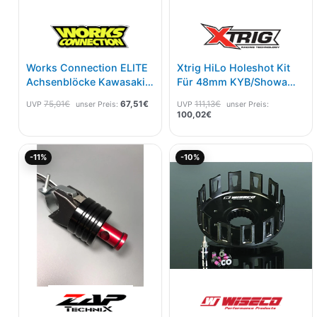
Works Connection ELITE
Xtrig HiLo Holeshot Kit
Achsenblöcke Kawasaki
Für 48mm KYB/Showa
Grün
Gabel Ø 54mm
75,01
€
67,51
€
111,13
€
UVP
unser Preis:
UVP
unser Preis:
100,02
€
Ursprünglicher
Aktueller
Aktueller
Ursprünglicher
-11%
-10%
Preis
Preis
Preis
Preis
war:
ist:
ist:
war:
35,00€
31,14€.
326,06€.
362,28€