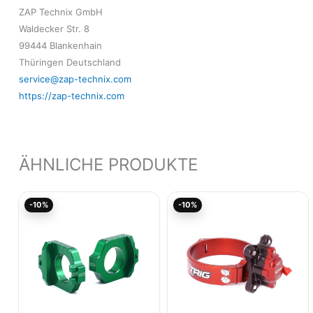
ZAP Technix GmbH
Waldecker Str. 8
99444 Blankenhain
Thüringen Deutschland
service@zap-technix.com
https://zap-technix.com
ÄHNLICHE PRODUKTE
Ursprünglicher
Aktueller
Aktueller
Ursprünglicher
-10%
-10%
Preis
Preis
Preis
Preis
war:
ist:
ist:
war:
75,01€
67,51€.
100,02€.
111,13€