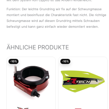
Funktion: Der leichte Grundring wir fix auf der Schwungmasse
montiert und beeinflusst die Charakteristik fast nicht. Die richtige
Schwungmasse wird auf diesen Grundring mittels Schrauben
befestigt und kann ganz einfach wieder demontiert werden.
ÄHNLICHE PRODUKTE
Aktueller
Ursprünglicher
Ursprünglicher
Akt
-10%
-10%
Preis
Preis
Preis
Pre
ist:
war:
war:
ist:
160,25€.
178,05€
28,21€
25,