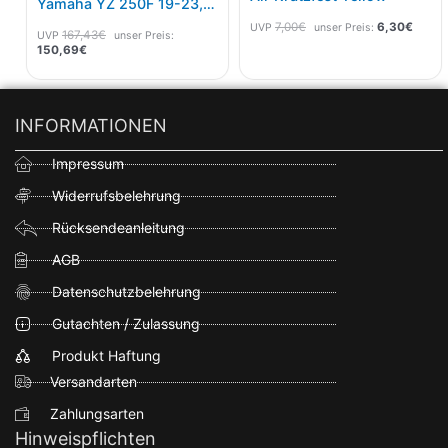
Yamaha YZ 250F 19-23,
450F 2018-22
7,00
€
6,30
€
UVP
unser Preis:
167,43
€
UVP
unser Preis:
150,69
€
INFORMATIONEN
Impressum
Widerrufsbelehrung
Rücksendeanleitung
AGB
Datenschutzbelehrung
Gutachten / Zulassung
Produkt Haftung
Versandarten
Zahlungsarten
Hinweispflichten