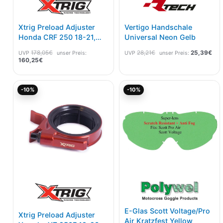
Xtrig Preload Adjuster
Vertigo Handschale
Honda CRF 250 18-21,
Universal Neon Gelb
450 17-20
178,05
€
28,21
€
25,39
€
UVP
unser Preis:
UVP
unser Preis:
160,25
€
Aktueller
Ursprünglicher
Ursprünglicher
Aktuel
-10%
-10%
Preis
Preis
Preis
Preis
ist:
war:
war:
ist:
150,69€.
167,43€
7,00€
6,30€
E-Glas Scott Voltage/Pro
Xtrig Preload Adjuster
Air Kratzfest Yellow