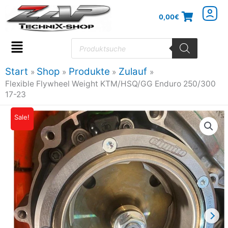
Zum
0,00
€
Inhalt
springen
Products
search
Flyout
Menu
Start
Shop
Produkte
Zulauf
Flexible Flywheel Weight KTM/HSQ/GG Enduro 250/300
17-23
Sale!
Ursprünglicher
Aktueller
Preis
Preis
war:
ist:
149,00€
134,10€.