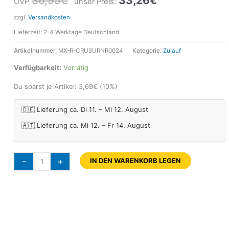
36,95
€
33,26
€
UVP
unser Preis:
zzgl.
Versandkosten
Lieferzeit:
2-4 Werktage Deutschland
Artikelnummer:
MX-R-CRUSURNR0024
Kategorie:
Zulauf
Verfügbarkeit:
Vorrätig
Du sparst je Artikel:
3,69
€
(10%)
🇩🇪 Lieferung ca. Di 11. – Mi 12. August
🇦🇹 Lieferung ca. Mi 12. – Fr 14. August
-
+
IN DEN WARENKORB LEGEN