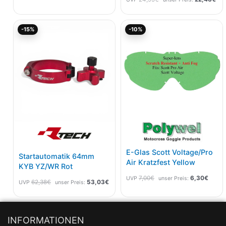
Ursprünglicher
Aktueller
Ursprünglicher
Aktuel
-15%
-10%
Preis
Preis
Preis
Preis
war:
ist:
war:
ist:
62,38€
53,03€.
7,00€
6,30€
E-Glas Scott Voltage/Pro
Startautomatik 64mm
Air Kratzfest Yellow
KYB YZ/WR Rot
7,00
€
6,30
€
UVP
unser Preis:
62,38
€
53,03
€
UVP
unser Preis:
INFORMATIONEN