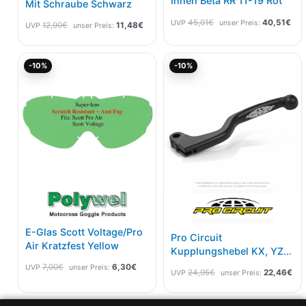
Innen Beta RR 11-19 Rot
Mit Schraube Schwarz
45,01
€
40,51
€
UVP
unser Preis:
12,90
€
11,48
€
UVP
unser Preis:
Ursprünglicher
Aktueller
Ursprünglicher
Akt
-10%
-10%
Preis
Preis
Preis
Pre
war:
ist:
war:
ist:
7,00€
6,30€.
24,95€
22,
E-Glas Scott Voltage/Pro
Pro Circuit
Air Kratzfest Yellow
Kupplungshebel KX, YZ
Alt
7,00
€
6,30
€
UVP
unser Preis:
24,95
€
22,46
€
UVP
unser Preis: