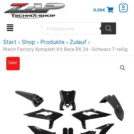
Zum
0,00
€
Inhalt
springen
Products
search
Flyout
Menu
Start
Shop
Produkte
Zulauf
Rtech Factory Komplett Kit Beta RX 24- Schwarz 7-teilig
Sale!
Ursprünglicher
Aktueller
Preis
Preis
war:
ist:
150,27€
120,21€.