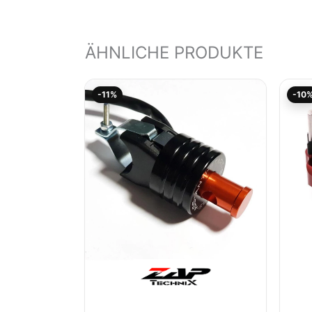
ÄHNLICHE PRODUKTE
Aktueller
Ursprünglicher
-11%
-10
Preis
Preis
ist:
war:
31,14€.
35,00€