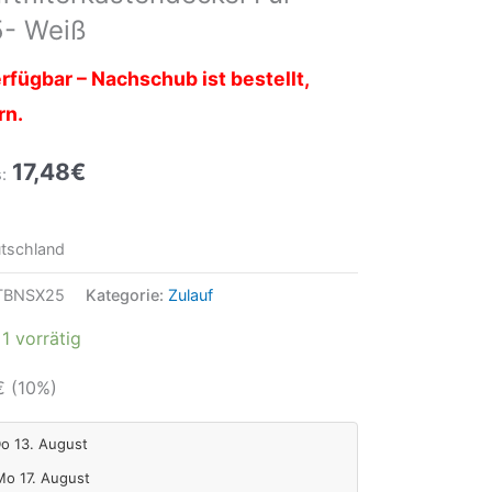
5- Weiß
rfügbar – Nachschub ist bestellt,
rn.
17,48
€
:
tschland
TBNSX25
Kategorie:
Zulauf
1 vorrätig
€
(10%)
Do 13. August
 Mo 17. August