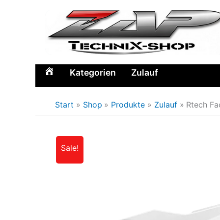
Zum
Inhalt
springen
Kategorien
Zulauf
Home
Start
Shop
Produkte
Zulauf
Rtech Fa
Sale!