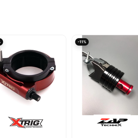
Aktueller
Ursprünglicher
Aktueller
Ursprünglicher
%
-11%
Preis
Preis
Preis
Preis
ist:
war:
ist:
war:
160,25€.
178,05€
31,14€.
35,00€