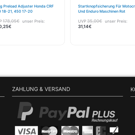
ig Preload Adjuster Honda CRF
Startknopfsicherung Für Motoc
 18-21, 450 17-20
Und Enduro Maschinen Rot
178,05
€
35,00
€
P
unser Preis:
UVP
unser Preis:
0,25
€
31,14
€
ZAHLUNG & VERSAND
K