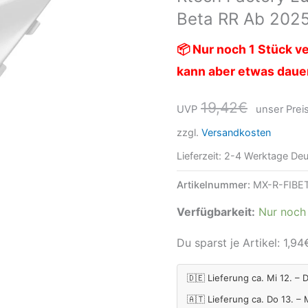
Beta RR Ab 202
ab
2025-
📦 Nur noch 1 Stück ve
Weiß
kann aber etwas daue
Menge
19,42
€
UVP
unser Preis
zzgl.
Versandkosten
Lieferzeit:
2-4 Werktage Deu
Artikelnummer:
MX-R-FIBE
Verfügbarkeit:
Nur noch 
Du sparst je Artikel:
1,94
🇩🇪 Lieferung ca. Mi 12. – 
🇦🇹 Lieferung ca. Do 13. –