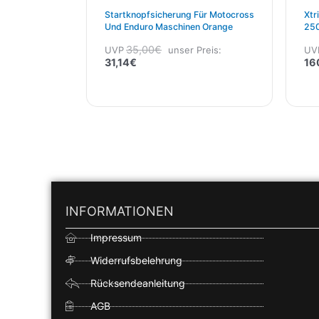
Startknopfsicherung Für Motocross
Xtr
Und Enduro Maschinen Orange
250
35,00
€
UVP
unser Preis:
UV
31,14
€
16
INFORMATIONEN
Impressum
Widerrufsbelehrung
Rücksendeanleitung
AGB