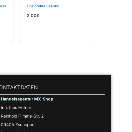
ross
Chainroller Bearing
2,00
€
ONTAKTDATEN
Handelsagentur MX-Shop
Inh. Ines Höfner
Reinhold-Timme-Str. 2
09405 Zschopau