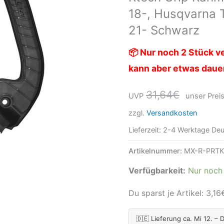
18-, Husqvarna 
85
18-,
21- Schwarz
Husqvarna
📦 Nur noch 2 Stück ve
TC
kann aber etwas daue
85
18-,
31,64
€
UVP
unser Preis
GasGas
zzgl.
Versandkosten
MC
85
Lieferzeit:
2-4 Werktage Deu
21-
Artikelnummer:
MX-R-PRT
Schwarz
Verfügbarkeit:
Nur noch 
Menge
Du sparst je Artikel:
3,16
🇩🇪 Lieferung ca. Mi 12. – 