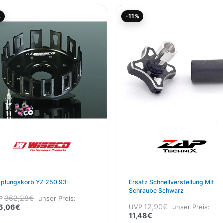
Aktueller
Ursprünglicher
Aktueller
Ursprünglicher
%
-11%
Preis
Preis
Preis
Preis
ist:
war:
ist:
war:
326,06€.
362,28€
11,48€.
12,90€
plungskorb YZ 250 93-
Ersatz Schnellverstellung Mit
Schraube Schwarz
362,28
€
P
unser Preis:
12,90
€
6,06
€
UVP
unser Preis:
11,48
€