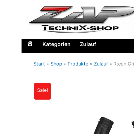
Zum
Inhalt
springen
Kategorien
Zulauf
Home
Start
Shop
Produkte
Zulauf
Rtech Gr
Sale!