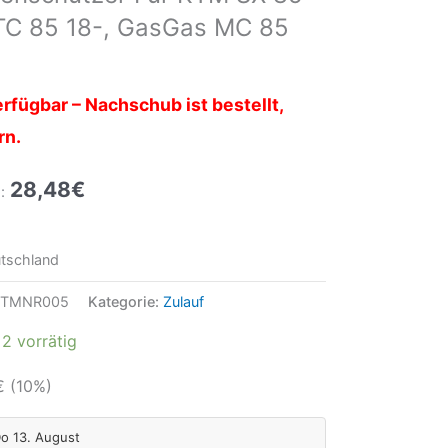
TC 85 18-, GasGas MC 85
rfügbar – Nachschub ist bestellt,
rn.
28,48
€
:
tschland
KTMNR005
Kategorie:
Zulauf
2 vorrätig
€
(10%)
Do 13. August