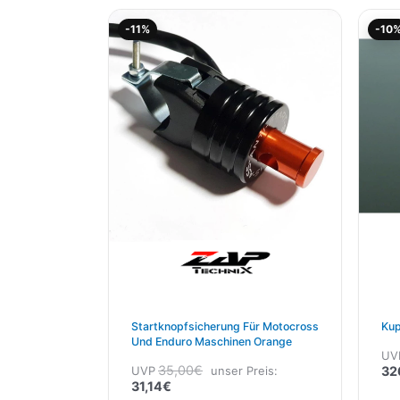
Aktueller
Ursprünglicher
-11%
-10
Preis
Preis
ist:
war:
31,14€.
35,00€
Startknopfsicherung Für Motocross
Kup
Und Enduro Maschinen Orange
UV
35,00
€
UVP
unser Preis:
32
31,14
€