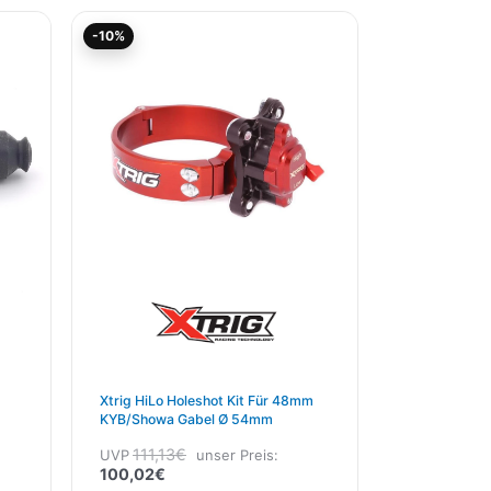
Aktueller
Ursprünglicher
-10%
Preis
Preis
ist:
war:
100,02€.
111,13€
Xtrig HiLo Holeshot Kit Für 48mm
KYB/Showa Gabel Ø 54mm
111,13
€
UVP
unser Preis:
100,02
€