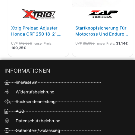
Xtrig Preload Adjuster
Startknopfsicherung Für
Honda CRF 250 18-21,
Motocross Und Enduro
450 17-20
Maschinen Orange
178,05
€
35,00
€
31,14
€
UVP
unser Preis:
UVP
unser Preis:
160,25
€
INFORMATIONEN
Impressum
Widerrufsbelehrung
Rücksendeanleitung
AGB
Datenschutzbelehrung
Gutachten / Zulassung