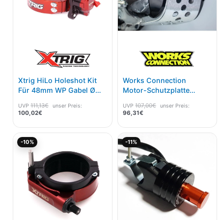
Xtrig HiLo Holeshot Kit
Works Connection
Für 48mm WP Gabel Ø
Motor-Schutzplatte
59mm
Suzuki RMZ 250 19-
111,13
€
107,00
€
UVP
unser Preis:
UVP
unser Preis:
100,02
€
96,31
€
Aktueller
Ursprünglicher
Ursprünglicher
Aktu
-10%
-11%
Preis
Preis
Preis
Prei
ist:
war:
war:
ist:
160,25€.
178,05€
35,00€
31,1