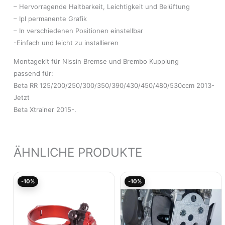
– Hervorragende Haltbarkeit, Leichtigkeit und Belüftung
– Ipl permanente Grafik
– In verschiedenen Positionen einstellbar
-Einfach und leicht zu installieren
Montagekit für Nissin Bremse und Brembo Kupplung
passend für:
Beta RR 125/200/250/300/350/390/430/450/480/530ccm 2013-
Jetzt
Beta Xtrainer 2015-.
ÄHNLICHE PRODUKTE
Aktueller
Ursprünglicher
Aktueller
Ursprünglicher
-10%
-10%
Preis
Preis
Preis
Preis
ist:
war:
ist:
war:
100,02€.
111,13€
96,31€.
107,00€