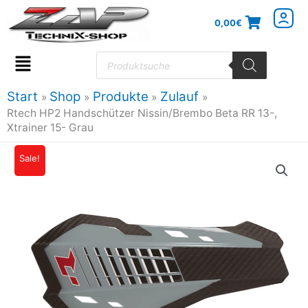
Zum
0,00
€
Inhalt
springen
Products
search
Flyout
Menu
Start
Shop
Produkte
Zulauf
Rtech HP2 Handschützer Nissin/Brembo Beta RR 13-,
Xtrainer 15- Grau
Sale!
Ursprünglicher
Aktueller
Preis
Preis
war:
ist:
39,95€
35,95€.