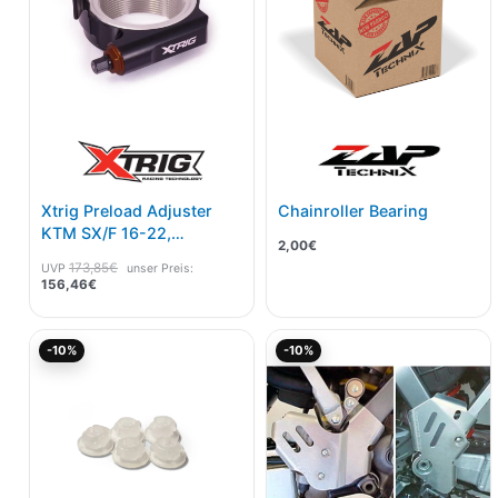
Xtrig Preload Adjuster
Chainroller Bearing
KTM SX/F 16-22,
2,00
€
Husqvarna 16-22,
173,85
€
UVP
unser Preis:
GasGas 21-23
156,46
€
Ursprünglicher
Aktueller
Ursprünglicher
Akt
-10%
-10%
Preis
Preis
Preis
Pre
war:
ist:
war:
ist:
7,95€
7,15€.
92,00€
82,