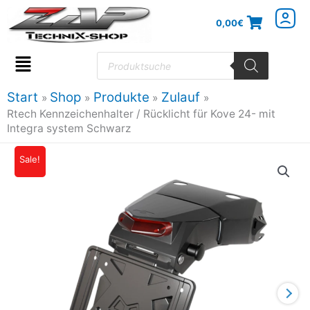
Zum
0,00
€
Inhalt
springen
Products
search
Flyout
Menu
Start
Shop
Produkte
Zulauf
Rtech Kennzeichenhalter / Rücklicht für Kove 24- mit
Integra system Schwarz
Sale!
Ursprünglicher
Aktueller
Preis
Preis
war:
ist:
82,86€
70,44€.