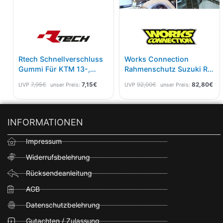
Rtech Schnellverschluss
Works Connection
Gummi Für KTM 13-,
Rahmenschutz Suzuki RM
Husqvarna 14-,GasGas
250 04-08
7,95
€
7,15
€
92,00
€
82,80
€
UVP
unser Preis:
UVP
unser Preis:
21- 5 Pak Neutral
INFORMATIONEN
Impressum
Widerrufsbelehrung
Rücksendeanleitung
AGB
Datenschutzbelehrung
Gutachten / Zulassung