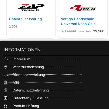
Chainroller Bearing
Vertigo Handschale
Universal Neon Gelb
2,00
€
28,21
€
25,39
€
UVP
unser Preis:
INFORMATIONEN
Impressum
Widerrufsbelehrung
Rücksendeanleitung
AGB
Datenschutzbelehrung
Gutachten / Zulassung
Produkt Haftung