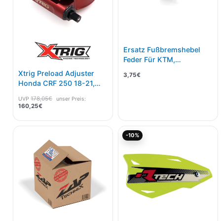
Ersatz Fußbremshebel
Feder Für KTM,
Husqvarna 16-23
Xtrig Preload Adjuster
3,75
€
Honda CRF 250 18-21,
450 17-20
178,05
€
UVP
unser Preis:
160,25
€
Ursprünglicher
Akt
-10%
Preis
Pre
war:
ist:
28,21€
25,