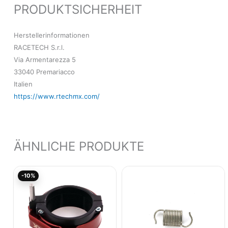
PRODUKTSICHERHEIT
Herstellerinformationen
RACETECH S.r.l.
Via Armentarezza 5
33040 Premariacco
Italien
https://www.rtechmx.com/
ÄHNLICHE PRODUKTE
Aktueller
Ursprünglicher
-10%
Preis
Preis
ist:
war:
160,25€.
178,05€