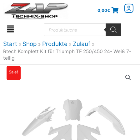
Zum
0,00
€
Inhalt
springen
Products
search
Flyout
Menu
Start
Shop
Produkte
Zulauf
Rtech Komplett Kit für Triumph TF 250/450 24- Weiß 7-
teilig
Rtech
Sale!
Ursprünglicher
Aktueller
Komplett
Preis
Preis
Kit
für
war:
ist:
Triumph
168,69€
134,96€.
TF
250/450
24-
Weiß
7-