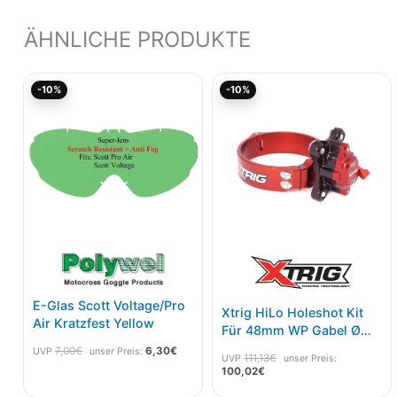
ÄHNLICHE PRODUKTE
Ursprünglicher
Aktueller
Aktueller
Ursprünglicher
-10%
-10%
Preis
Preis
Preis
Preis
war:
ist:
ist:
war:
7,00€
6,30€.
100,02€.
111,13€
E-Glas Scott Voltage/Pro
Xtrig HiLo Holeshot Kit
Air Kratzfest Yellow
Für 48mm WP Gabel Ø
59mm
7,00
€
6,30
€
UVP
unser Preis:
111,13
€
UVP
unser Preis:
100,02
€