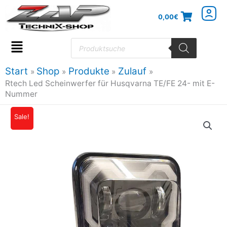
Zum
0,00
€
Inhalt
springen
Products
search
Flyout
Menu
Start
Shop
Produkte
Zulauf
Rtech Led Scheinwerfer für Husqvarna TE/FE 24- mit E-
Nummer
Rtech
Sale!
Ursprünglicher
Aktueller
Led
Preis
Preis
Scheinwerfer
für
war:
ist:
Husqvarna
117,00€
93,61€.
TE/FE
24-
mit
E-
Nummer