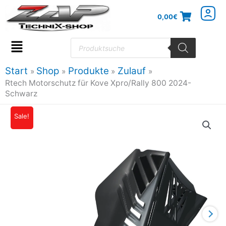
Zum
0,00
€
Inhalt
springen
Products
search
Flyout
Menu
Start
Shop
Produkte
Zulauf
Rtech Motorschutz für Kove Xpro/Rally 800 2024-
Schwarz
Sale!
Ursprünglicher
Aktueller
Preis
Preis
war:
ist:
165,77€
157,48€.