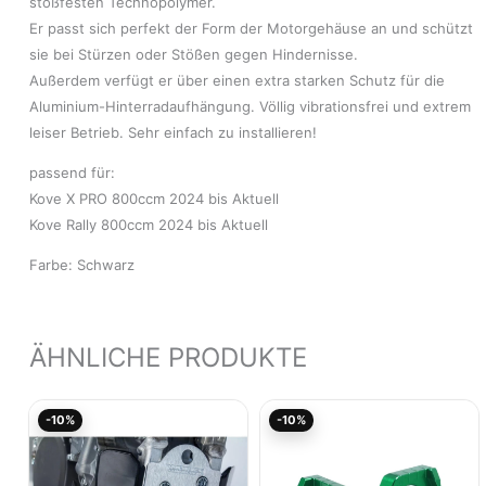
stoßfesten Technopolymer.
Er passt sich perfekt der Form der Motorgehäuse an und schützt
sie bei Stürzen oder Stößen gegen Hindernisse.
Außerdem verfügt er über einen extra starken Schutz für die
Aluminium-Hinterradaufhängung. Völlig vibrationsfrei und extrem
leiser Betrieb. Sehr einfach zu installieren!
passend für:
Kove X PRO 800ccm 2024 bis Aktuell
Kove Rally 800ccm 2024 bis Aktuell
Farbe: Schwarz
ÄHNLICHE PRODUKTE
Aktueller
Ursprünglicher
Ursprünglicher
Aktu
-10%
-10%
Preis
Preis
Preis
Prei
ist:
war:
war:
ist:
96,31€.
107,00€
75,01€
67,5