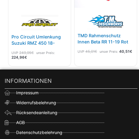
TMD Rahmenschutz
Pro Circuit Umlenkung
Innen Beta RR 11-19 Rot
Suzuki RMZ 450 18-
45,01
€
40,51
€
UVP
unser Preis:
249,95
€
UVP
unser Preis:
224,96
€
INFORMATIONEN
Impressum
Widerrufsbelehrung
Rücksendeanleitung
AGB
Datenschutzbelehrung