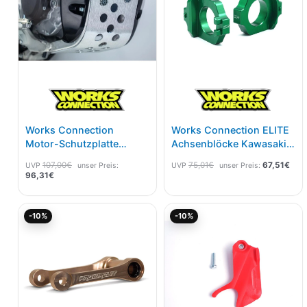
Works Connection
Works Connection ELITE
Motor-Schutzplatte
Achsenblöcke Kawasaki
Suzuki RMZ 250 19-
Grün
107,00
€
75,01
€
67,51
€
UVP
unser Preis:
UVP
unser Preis:
96,31
€
Aktueller
Ursprünglicher
Ursprünglicher
Akt
-10%
-10%
Preis
Preis
Preis
Pre
ist:
war:
war:
ist:
224,96€.
249,95€
45,01€
40,