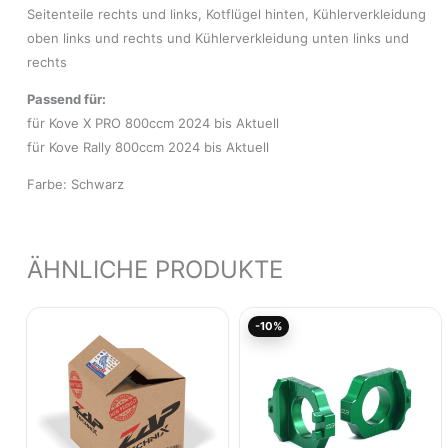
Seitenteile rechts und links, Kotflügel hinten, Kühlerverkleidung
oben links und rechts und Kühlerverkleidung unten links und
rechts
Passend für:
für Kove X PRO 800ccm 2024 bis Aktuell
für Kove Rally 800ccm 2024 bis Aktuell
Farbe: Schwarz
ÄHNLICHE PRODUKTE
Ursprünglicher
Aktu
-10%
Preis
Prei
war:
ist:
75,01€
67,5