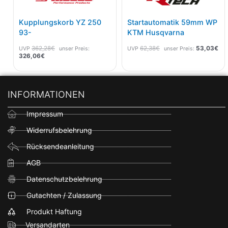
Kupplungskorb YZ 250
Startautomatik 59mm WP
93-
KTM Husqvarna
362,28
€
62,38
€
53,03
€
UVP
unser Preis:
UVP
unser Preis:
326,06
€
INFORMATIONEN
Impressum
Widerrufsbelehrung
Rücksendeanleitung
AGB
Datenschutzbelehrung
Gutachten / Zulassung
Produkt Haftung
Versandarten