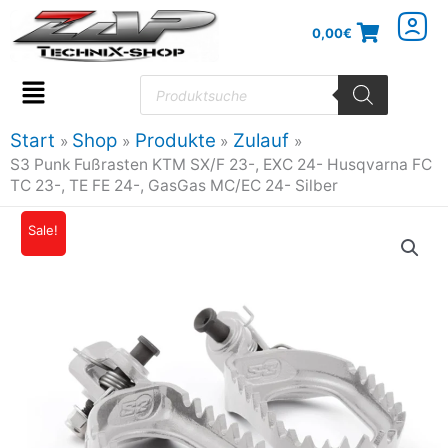
Zum
0,00
€
Inhalt
springen
Products
search
Flyout
Menu
Start
Shop
Produkte
Zulauf
S3 Punk Fußrasten KTM SX/F 23-, EXC 24- Husqvarna FC
TC 23-, TE FE 24-, GasGas MC/EC 24- Silber
S3
Sale!
Ursprünglicher
Aktueller
Punk
Preis
Preis
Fußrasten
KTM
war:
ist:
SX/F
93,87€
84,48€.
23-,
EXC
24-
Husqvarna
FC