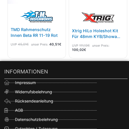
TMD Rahmenschutz
Xtrig HiLo Holeshot Kit
Innen Beta RR 11-19 Rot
Für 48mm KYB/Showa
Gabel Ø 54mm
45,01
€
40,51
€
UVP
unser Preis:
111,13
€
UVP
unser Preis:
100,02
€
INFORMATIONEN
Impressum
Widerrufsbelehrung
Rücksendeanleitung
AGB
Datenschutzbelehrung
Gutachten / Zulassung