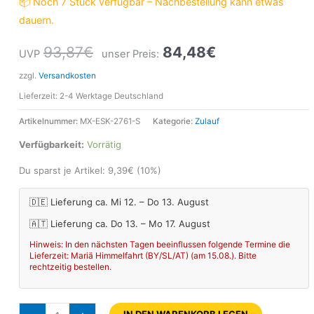
📦 Noch 7 Stück verfügbar – Nachbestellung kann etwas
dauern.
93,87
€
84,48
€
UVP
unser Preis:
zzgl.
Versandkosten
Lieferzeit:
2-4 Werktage Deutschland
Artikelnummer:
MX-ESK-2761-S
Kategorie:
Zulauf
Verfügbarkeit:
Vorrätig
Du sparst je Artikel:
9,39
€
(10%)
🇩🇪 Lieferung ca. Mi 12. – Do 13. August
🇦🇹 Lieferung ca. Do 13. – Mo 17. August
Hinweis: In den nächsten Tagen beeinflussen folgende Termine die
Lieferzeit: Mariä Himmelfahrt (BY/SL/AT) (am 15.08.). Bitte
rechtzeitig bestellen.
IN DEN WARENKORB LEGEN