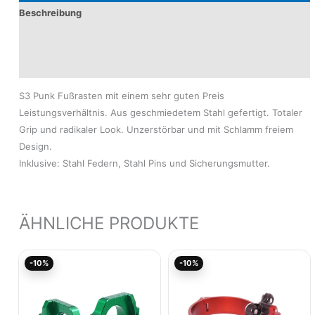
Beschreibung
Produktsicherheit
Modelle
S3 Punk Fußrasten mit einem sehr guten Preis
Leistungsverhältnis. Aus geschmiedetem Stahl gefertigt. Totaler
Grip und radikaler Look. Unzerstörbar und mit Schlamm freiem
Design.
Inklusive: Stahl Federn, Stahl Pins und Sicherungsmutter.
ÄHNLICHE PRODUKTE
Ursprünglicher
Aktueller
Aktueller
Ursprünglicher
-10%
-10%
Preis
Preis
Preis
Preis
war:
ist:
ist:
war:
75,01€
67,51€.
100,02€.
111,13€