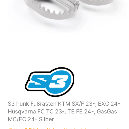
TC
23-,
TE
FE
24-,
GasGas
MC/EC
24-
Silber
Menge
S3 Punk Fußrasten KTM SX/F 23-, EXC 24-
Husqvarna FC TC 23-, TE FE 24-, GasGas
MC/EC 24- Silber