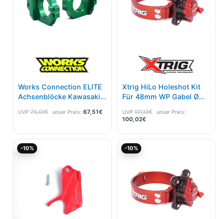
Works Connection ELITE
Xtrig HiLo Holeshot Kit
Achsenblöcke Kawasaki
Für 48mm WP Gabel Ø
Grün
59mm
75,01
€
67,51
€
111,13
€
UVP
unser Preis:
UVP
unser Preis:
100,02
€
Ursprünglicher
Aktueller
Aktueller
Ursprünglicher
-10%
-10%
Preis
Preis
Preis
Preis
war:
ist:
ist:
war:
45,01€
40,51€.
100,02€.
111,13€