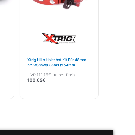
Xtrig HiLo Holeshot Kit Für 48mm
KYB/Showa Gabel Ø 54mm
111,13
€
UVP
unser Preis:
100,02
€