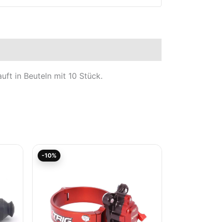
t in Beuteln mit 10 Stück.
Aktueller
Ursprünglicher
-10%
Preis
Preis
ist:
war:
100,02€.
111,13€