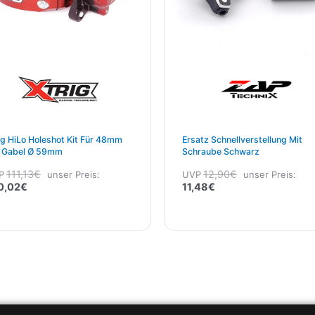
ig HiLo Holeshot Kit Für 48mm
Ersatz Schnellverstellung Mit
 Gabel Ø 59mm
Schraube Schwarz
111,13
€
12,90
€
P
unser Preis:
UVP
unser Preis:
0,02
€
11,48
€