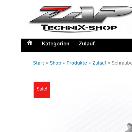
Zum
Inhalt
springen
Kategorien
Zulauf
Home
Start
Shop
Produkte
Zulauf
Schraube
Sale!