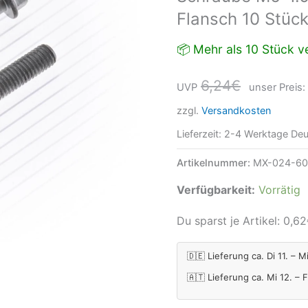
Flansch 10 Stüc
Style
Flansch
📦 Mehr als 10 Stück ve
10
Stück
6,24
€
UVP
unser Preis:
Menge
zzgl.
Versandkosten
Lieferzeit:
2-4 Werktage Deu
Artikelnummer:
MX-024-6
Verfügbarkeit:
Vorrätig
Du sparst je Artikel:
0,62
🇩🇪 Lieferung ca. Di 11. – M
🇦🇹 Lieferung ca. Mi 12. – 