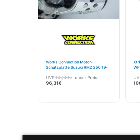
Works Connection Motor-
Xtr
Schutzplatte Suzuki RMZ 250 19-
WP
107,00
€
UVP
unser Preis:
UV
96,31
€
10