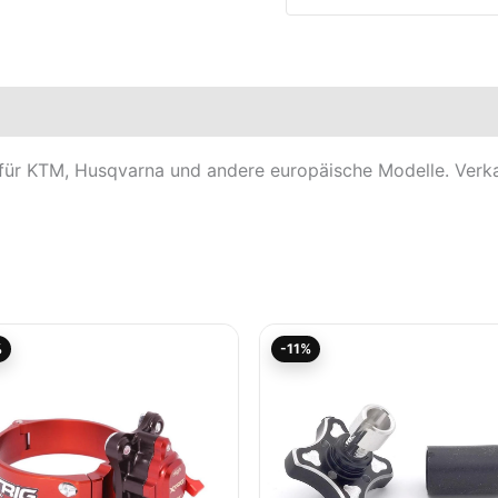
elle
ür KTM, Husqvarna und andere europäische Modelle. Verkauf
Aktueller
Ursprünglicher
Aktueller
Ursprünglicher
%
-11%
Preis
Preis
Preis
Preis
ist:
war:
ist:
war:
100,02€.
111,13€
11,48€.
12,90€