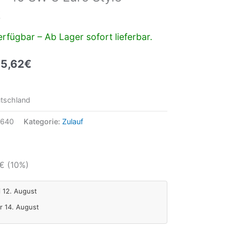
k
rfügbar – Ab Lager sofort lieferbar.
5,62
€
tschland
0640
Kategorie:
Zulauf
€
(10%)
i 12. August
Fr 14. August