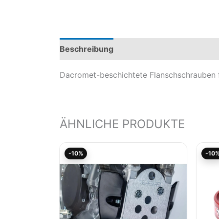
Beschreibung
Produktsicherheit
Mod
Dacromet-beschichtete Flanschschrauben f
ÄHNLICHE PRODUKTE
Aktueller
Ursprünglicher
-10%
-10
Preis
Preis
ist:
war:
96,31€.
107,00€