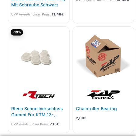
Mit Schraube Schwarz
12,90
€
11,48
€
UVP
unser Preis:
Ursprünglicher
Aktueller
-10%
Preis
Preis
war:
ist:
7,95€
7,15€.
Rtech Schnellverschluss
Chainroller Bearing
Gummi Für KTM 13-,
2,00
€
Husqvarna 14-,GasGas
7,95
€
7,15
€
UVP
unser Preis:
21- 5 Pak Neutral