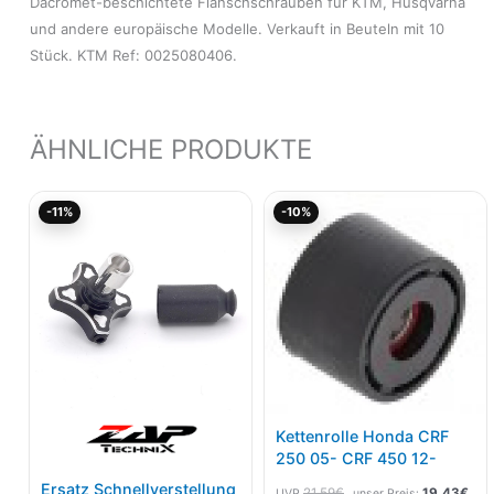
Dacromet-beschichtete Flanschschrauben für KTM, Husqvarna
und andere europäische Modelle. Verkauft in Beuteln mit 10
Stück. KTM Ref: 0025080406.
ÄHNLICHE PRODUKTE
Ursprünglicher
Aktueller
Ursprünglicher
Aktu
-11%
-10%
Preis
Preis
Preis
Pre
war:
ist:
war:
ist:
12,90€
11,48€.
21,59€
19,
Kettenrolle Honda CRF
250 05- CRF 450 12-
Ersatz Schnellverstellung
21,59
€
19,43
€
UVP
unser Preis: