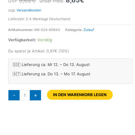
9,62
€
8,65
€
UVP
unser Preis:
zzgl.
Versandkosten
Lieferzeit:
2-4 Werktage Deutschland
Artikelnummer:
MX-024-60840
Kategorie:
Zulauf
Verfügbarkeit:
Vorrätig
Du sparst je Artikel:
0,97
€
(10%)
🇩🇪 Lieferung ca. Mi 12. – Do 13. August
🇦🇹 Lieferung ca. Do 13. – Mo 17. August
-
+
IN DEN WARENKORB LEGEN