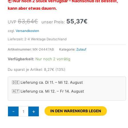
📦 Nur noch 2 Stück verfügbar – Nachschub ist bestellt,
kann aber etwas dauern.
63,64
€
55,37
€
UVP
unser Preis:
zzgl.
Versandkosten
Lieferzeit:
2-4 Werktage Deutschland
Artikelnummer:
MX-24447AB
Kategorie:
Zulauf
Verfügbarkeit:
Nur noch 2 vorrätig
Du sparst je Artikel:
8,27
€
(13%)
🇩🇪 Lieferung ca. Di 11. – Mi 12. August
🇦🇹 Lieferung ca. Mi 12. – Fr 14. August
-
+
IN DEN WARENKORB LEGEN