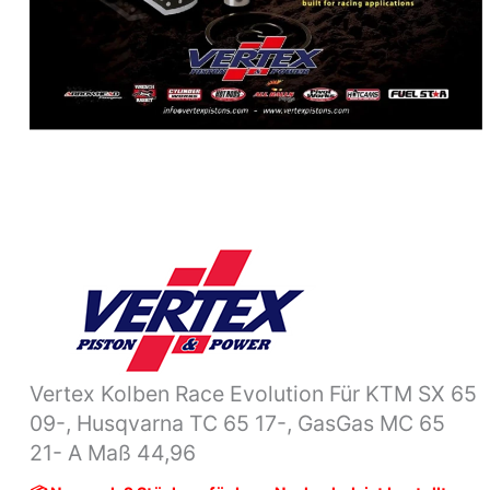
TC
65
17-,
GasGas
MC
65
21-
A
Maß
44,96
Menge
Vertex Kolben Race Evolution Für KTM SX 65
09-, Husqvarna TC 65 17-, GasGas MC 65
21- A Maß 44,96