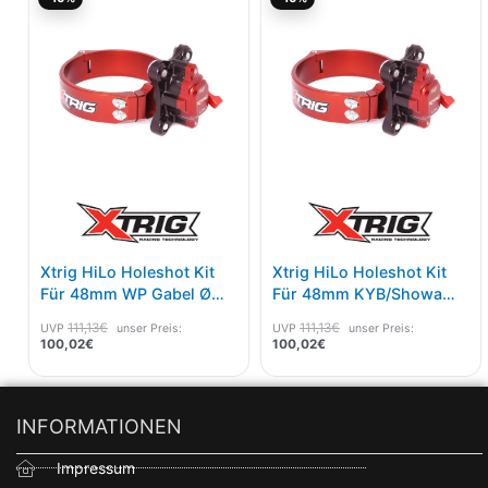
Preis
Preis
Preis
Preis
ist:
war:
ist:
war:
100,02€.
111,13€
100,02€.
111,13€
Xtrig HiLo Holeshot Kit
Xtrig HiLo Holeshot Kit
Für 48mm WP Gabel Ø
Für 48mm KYB/Showa
59mm
Gabel Ø 54mm
111,13
€
111,13
€
UVP
unser Preis:
UVP
unser Preis:
100,02
€
100,02
€
INFORMATIONEN
Impressum