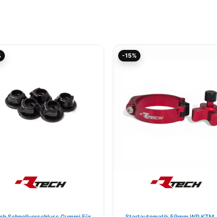
Ursprünglicher
Aktueller
Aktueller
Ursprünglicher
%
-15%
Preis
Preis
Preis
Preis
war:
ist:
ist:
war:
7,95€
7,15€.
53,03€.
62,38€
ch Schnellverschluss Gummi Für
Startautomatik 59mm WP KTM