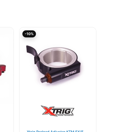
Aktueller
Ursprünglicher
-10%
Preis
Preis
ist:
war:
156,46€.
173,85€
Xtrig Preload Adjuster KTM SX/F