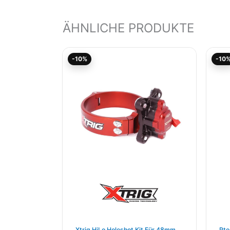
ÄHNLICHE PRODUKTE
Aktueller
Ursprünglicher
-10%
-10
Preis
Preis
ist:
war:
100,02€.
111,13€
Xtrig HiLo Holeshot Kit Für 48mm
Rte