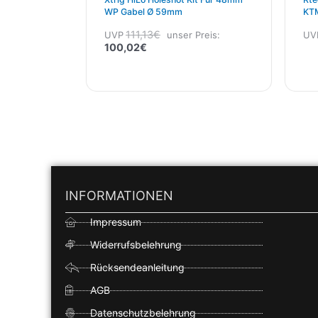
WP Gabel Ø 59mm
KTM
21-
111,13
€
UVP
unser Preis:
UV
100,02
€
INFORMATIONEN
Impressum
Widerrufsbelehrung
Rücksendeanleitung
AGB
Datenschutzbelehrung