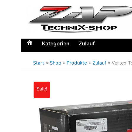
Zum
Inhalt
springen
Kategorien
Zulauf
Home
Start
Shop
Produkte
Zulauf
Vertex T
Sale!