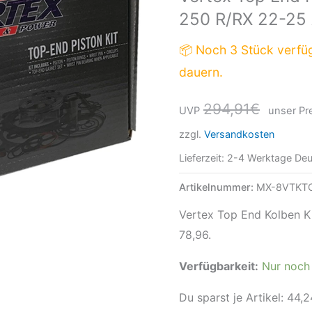
250 R/RX 22-25
Honda
CRF
📦 Noch 3 Stück verfü
250
dauern.
R/RX
22-
294,91
€
UVP
unser Pre
25
zzgl.
Versandkosten
A
Maß
Lieferzeit:
2-4 Werktage Deu
78,96
Artikelnummer:
MX-8VTKT
Menge
Vertex Top End Kolben K
78,96.
Verfügbarkeit:
Nur noch 
Du sparst je Artikel:
44,2