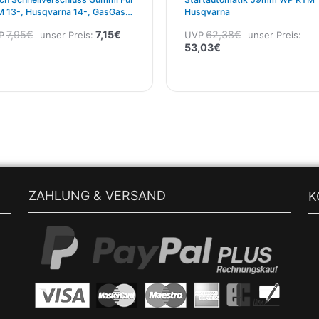
 13-, Husqvarna 14-, GasGas
Husqvarna
 5 Pak Schwarz
7,95
€
7,15
€
62,38
€
P
unser Preis:
UVP
unser Preis:
53,03
€
ZAHLUNG & VERSAND
K