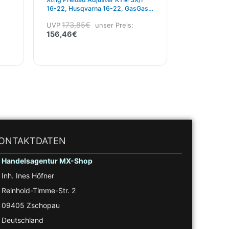
16-22, Husqvarna 16-22, GasGas
21-23
173,85
€
UVP
unser Preis:
156,46
€
ONTAKTDATEN
Handelsagentur MX-Shop
Inh. Ines Höfner
Reinhold-Timme-Str. 2
09405 Zschopau
Deutschland