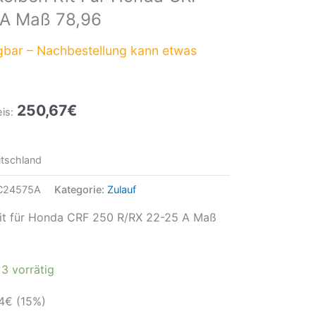
 A Maß 78,96
gbar – Nachbestellung kann etwas
250,67
€
is:
tschland
C24575A
Kategorie:
Zulauf
it für Honda CRF 250 R/RX 22-25 A Maß
3 vorrätig
4
€
(15%)