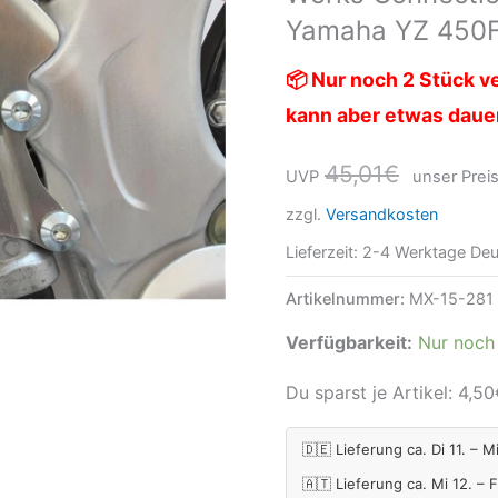
Yamaha YZ 450F
23-
Menge
📦 Nur noch 2 Stück ve
kann aber etwas daue
45,01
€
UVP
unser Preis
zzgl.
Versandkosten
Lieferzeit:
2-4 Werktage Deu
Artikelnummer:
MX-15-281
Verfügbarkeit:
Nur noch 
Du sparst je Artikel:
4,50
🇩🇪 Lieferung ca. Di 11. – M
🇦🇹 Lieferung ca. Mi 12. – 