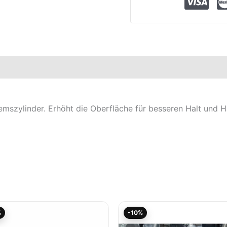
elle
mszylinder. Erhöht die Oberfläche für besseren Halt und H
Aktueller
Ursprünglicher
Aktueller
Ursprüngliche
%
-10%
Preis
Preis
Preis
Preis
ist:
war:
ist:
war: