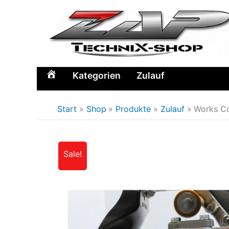
Zum
Inhalt
springen
Kategorien
Zulauf
Home
Start
Shop
Produkte
Zulauf
Works Co
Sale!