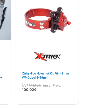
100,02€.
111,13€
Xtrig HiLo Holeshot Kit Für 48mm
9-
WP Gabel Ø 59mm
111,13
€
UVP
unser Preis:
100,02
€