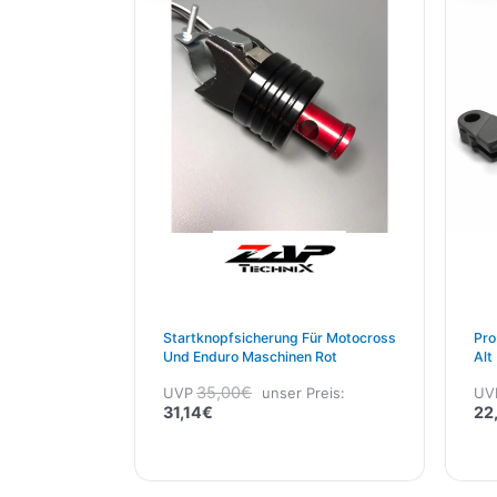
31,14€.
35,00€
Startknopfsicherung Für Motocross
Pro
Und Enduro Maschinen Rot
Alt
35,00
€
UVP
unser Preis:
UV
31,14
€
22