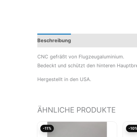
Beschreibung
Produktsicherheit
Mod
CNC gefräßt von Flugzeugaluminium.
Bedeckt und schützt den hinteren Hauptbre
Hergestellt in den USA.
ÄHNLICHE PRODUKTE
Aktueller
Ursprünglicher
-11%
-10
Preis
Preis
ist:
war: