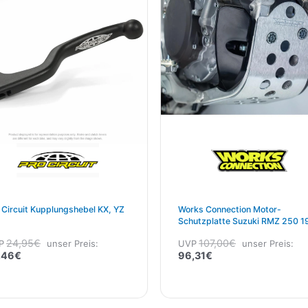
22,46€.
24,95€
96,31€.
107,00€
 Circuit Kupplungshebel KX, YZ
Works Connection Motor-
Schutzplatte Suzuki RMZ 250 1
24,95
€
107,00
€
P
unser Preis:
UVP
unser Preis:
,46
€
96,31
€