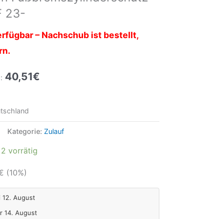
 23-
rfügbar – Nachschub ist bestellt,
rn.
40,51
€
:
tschland
Kategorie:
Zulauf
2 vorrätig
€
(10%)
i 12. August
Fr 14. August