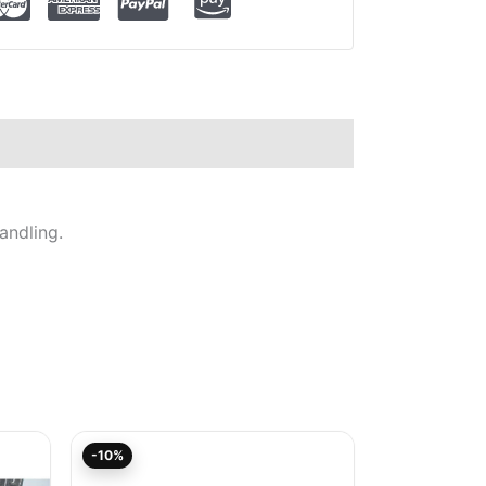
andling.
r
Aktueller
Ursprünglicher
-10%
Preis
Preis
ist:
war: