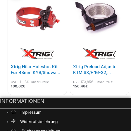
100,02€.
111,13€
156,46€.
173,85€
Xtrig HiLo Holeshot Kit
Xtrig Preload Adjuster
Für 48mm KYB/Showa
KTM SX/F 16-22,
Gabel Ø 54mm
Husqvarna 16-22,
111,13
€
173,85
€
UVP
unser Preis:
UVP
unser Preis:
GasGas 21-23
100,02
€
156,46
€
INFORMATIONEN
Impressum
Widerrufsbelehrung
Rücksendeanleitung