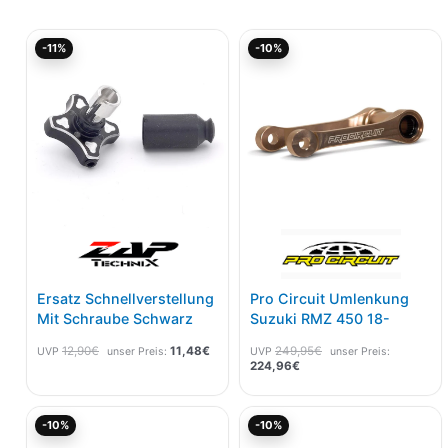
Ursprünglicher
Aktueller
Aktueller
Ursprünglicher
-11%
-10%
Preis
Preis
Preis
Preis
war:
ist:
ist:
war:
12,90€
11,48€.
224,96€.
249,95€
Ersatz Schnellverstellung
Pro Circuit Umlenkung
Mit Schraube Schwarz
Suzuki RMZ 450 18-
12,90
€
11,48
€
249,95
€
UVP
unser Preis:
UVP
unser Preis:
224,96
€
Aktueller
Ursprünglicher
Aktueller
Ursprünglicher
-10%
-10%
Preis
Preis
Preis
Preis
ist:
war:
ist:
war: