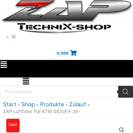
Zum
Inhalt
springen
0,00
€
Main
Menu
Flyout
Products
search
Menu
Start
Shop
Produkte
Zulauf
ZAP Luftfilter Für KTM SX/SX-F 26-
ZAP
Sale!
Ursprünglicher
Aktueller
Luftfilter