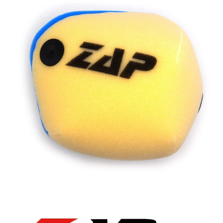
Preis
Preis
Für
KTM
war:
ist:
SX/SX-
12,90€
11,48€.
F
26-
Menge