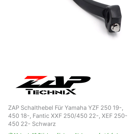
XXF
250/450
22-,
XEF
250-
450
22-
Schwarz
Menge
ZAP Schalthebel Für Yamaha YZF 250 19-,
450 18-, Fantic XXF 250/450 22-, XEF 250-
450 22- Schwarz