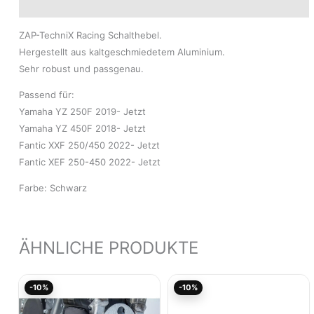
Modelle
ZAP-TechniX Racing Schalthebel.
Hergestellt aus kaltgeschmiedetem Aluminium.
Sehr robust und passgenau.
Passend für:
Yamaha YZ 250F 2019- Jetzt
Yamaha YZ 450F 2018- Jetzt
Fantic XXF 250/450 2022- Jetzt
Fantic XEF 250-450 2022- Jetzt
Farbe: Schwarz
ÄHNLICHE PRODUKTE
Aktueller
Ursprünglicher
Aktueller
Ursprünglicher
-10%
-10%
Preis
Preis
Preis
Preis
ist:
war:
ist:
war:
96,31€.
107,00€
224,96€.
249,95€