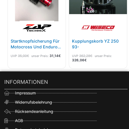
Startknopfsicherung Für
Kupplungskorb YZ 250
Motocross Und Enduro
93-
Maschinen Rot
35,00
€
31,14
€
362,28
€
UVP
unser Preis:
UVP
unser Preis:
326,06
€
INFORMATIONEN
Impressum
Widerrufsbelehrung
Rücksendeanleitung
AGB