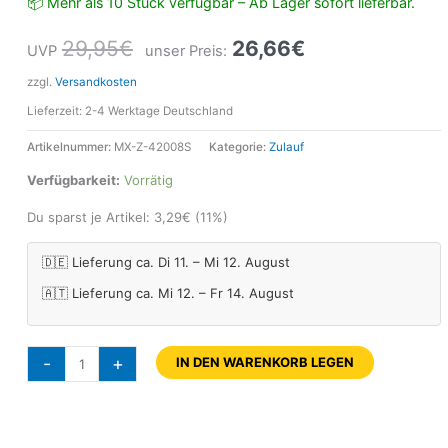
📦 Mehr als 10 Stück verfügbar – Ab Lager sofort lieferbar.
29,95
€
26,66
€
UVP
unser Preis:
zzgl.
Versandkosten
Lieferzeit:
2-4 Werktage Deutschland
Artikelnummer:
MX-Z-42008S
Kategorie:
Zulauf
Verfügbarkeit:
Vorrätig
Du sparst je Artikel:
3,29
€
(11%)
🇩🇪 Lieferung ca. Di 11. – Mi 12. August
🇦🇹 Lieferung ca. Mi 12. – Fr 14. August
-
+
IN DEN WARENKORB LEGEN