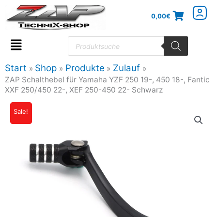
Zum
0,00
€
Inhalt
springen
Products
search
Flyout
Menu
Start
Shop
Produkte
Zulauf
ZAP Schalthebel für Yamaha YZF 250 19-, 450 18-, Fantic
XXF 250/450 22-, XEF 250-450 22- Schwarz
ZAP
Sale!
Ursprünglicher
Aktueller
Schalthebel
Preis
Preis
für
Yamaha
war:
ist:
YZF
29,95€
26,66€.
250
19-,
450
18-,
Fantic