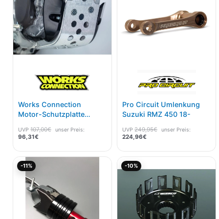
Works Connection
Pro Circuit Umlenkung
Motor-Schutzplatte
Suzuki RMZ 450 18-
Suzuki RMZ 250 19-
107,00
€
249,95
€
UVP
unser Preis:
UVP
unser Preis:
96,31
€
224,96
€
Ursprünglicher
Aktueller
Aktueller
Ursprünglicher
-11%
-10%
Preis
Preis
Preis
Preis
war:
ist:
ist:
war:
35,00€
31,14€.
326,06€.
362,28€