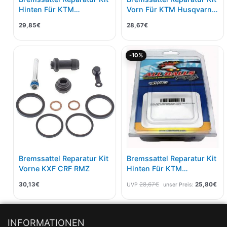
Hinten Für KTM
Vorn Für KTM Husqvarna
Husqvarna EXC TE FE 17-
65
29,85
€
28,67
€
Ursprünglicher
Akt
-10%
Preis
Pre
war:
ist:
28,67€
25,
Bremssattel Reparatur Kit
Bremssattel Reparatur Kit
Vorne KXF CRF RMZ
Hinten Für KTM
Husqvarna 50
30,13
€
28,67
€
25,80
€
UVP
unser Preis:
INFORMATIONEN