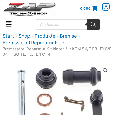
Zum
0,00
€
Inhalt
springen
Products
search
Flyout
Menu
Start
Shop
Produkte
Bremse
Bremssattel Reperatur Kit
Bremssattel Reparatur Kit hinten für KTM SX/F 03- EXC/F
04- HSQ TE/TC/FE/FC 14-
Bremssattel
Reparatur
Kit
hinten
für
KTM
SX/F
03-
EXC/F