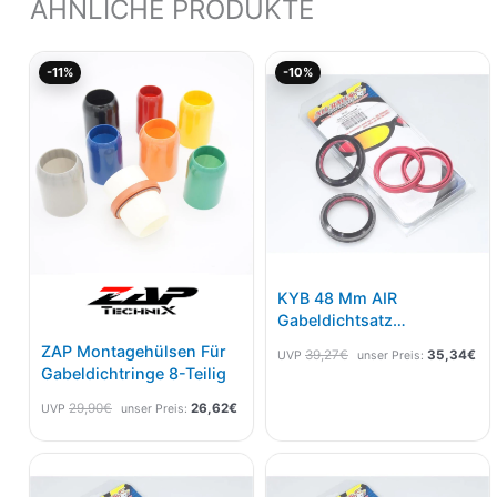
ÄHNLICHE PRODUKTE
Ursprünglicher
Aktueller
Ursprünglicher
Akt
-11%
-10%
Preis
Preis
Preis
Pre
war:
ist:
war:
ist:
29,90€
26,62€.
39,27€
35
KYB 48 Mm AIR
Gabeldichtsatz
Staubkappe + Simmerring
ZAP Montagehülsen Für
39,27
€
35,34
€
UVP
unser Preis:
Honda CRF450R 13-16,
Gabeldichtringe 8-Teilig
Kawasaki KX450F 13-14
29,90
€
26,62
€
UVP
unser Preis: