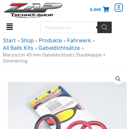
Zum
0,00
€
Inhalt
springen
Products
search
Flyout
Menu
Start
Shop
Produkte
Fahrwerk
All Balls Kits
Gabeldichtsätze
Marzocchi 45 mm Gabeldichtsatz Staubkappe +
Simmerring
Marzocchi
45
mm
Gabeldichtsatz
Staubkappe
+
Simmerring
Menge