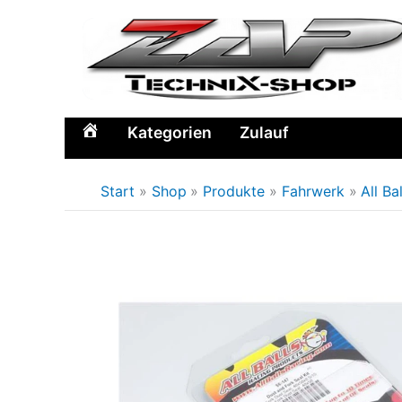
Zum
Inhalt
springen
Kategorien
Zulauf
Home
Start
Shop
Produkte
Fahrwerk
All Ba