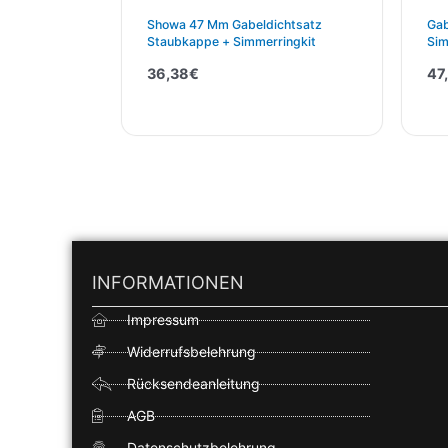
Showa 47 Mm Gabeldichtsatz
Gab
Staubkappe + Simmerringkit
Sim
TC 
36,38
€
47
INFORMATIONEN
Impressum
Widerrufsbelehrung
Rücksendeanleitung
AGB
Datenschutzbelehrung