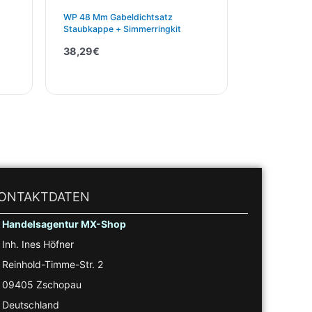
WP 48 Mm Gabeldichtsatz
Staubkappe + Simmerringkit
38,29
€
ONTAKTDATEN
Handelsagentur MX-Shop
Inh. Ines Höfner
Reinhold-Timme-Str. 2
09405 Zschopau
Deutschland