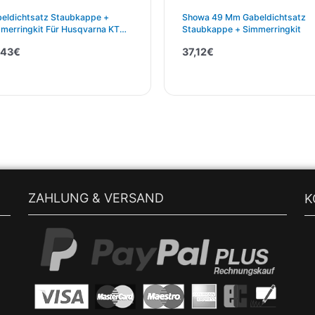
eldichtsatz Staubkappe +
Showa 49 Mm Gabeldichtsatz
merringkit Für Husqvarna KTM
Staubkappe + Simmerringkit
SX 50 65
,43
€
37,12
€
ZAHLUNG & VERSAND
K