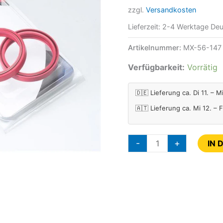
zzgl.
Versandkosten
Simmerring
Menge
Lieferzeit:
2-4 Werktage Deu
Artikelnummer:
MX-56-147
Verfügbarkeit:
Vorrätig
🇩🇪 Lieferung ca. Di 11. – M
🇦🇹 Lieferung ca. Mi 12. – 
-
+
IN 