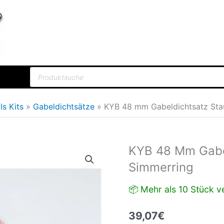
Products
search
lls Kits
Gabeldichtsätze
KYB 48 mm Gabeldichtsatz Sta
KYB 48 Mm Gabe
KYB
48
Simmerring
mm
📦 Mehr als 10 Stück ve
Gabeldichtsatz
Staubkappe
39,07
€
+