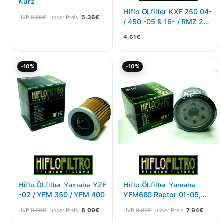
Kurz
Hiflo ÖLfilter KXF 250 04-
5,95
€
5,36
€
UVP
unser Preis:
/ 450 -05 & 16- / RMZ 250
04- / 450 05-
4,61
€
Ursprünglicher
Aktueller
Ursprünglicher
Aktuel
-10%
-10%
Preis
Preis
Preis
Preis
war:
ist:
war:
ist:
9,00€
8,09€.
8,82€
7,94€
Hiflo ÖLfilter Yamaha YZF
Hiflo ÖLfilter Yamaha
-02 / YFM 350 / YFM 400
YFM660 Raptor 01-05,
Alle 500er Kymco
9,00
€
8,09
€
8,82
€
7,94
€
UVP
unser Preis:
UVP
unser Preis:
Motoren -MXU