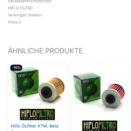
Herstellerinformationen
HIFLO FILTRO
Vereinigte Staaten
https://
ÄHNLICHE PRODUKTE
Ursprünglicher
Aktueller
-10%
Preis
Preis
war:
ist:
5,95€
5,36€.
Hiflo ÖLfilter KTM, Beta