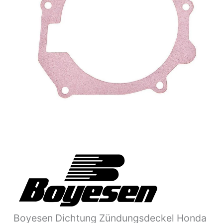
84-
01
SC-
03
Menge
Boyesen Dichtung Zündungsdeckel Honda