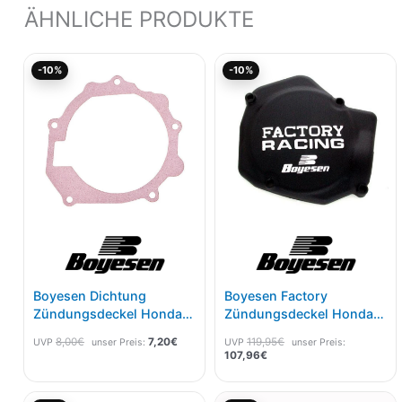
ÄHNLICHE PRODUKTE
Ursprünglicher
Aktueller
Aktueller
Ursprünglicher
-10%
-10%
Preis
Preis
Preis
Preis
war:
ist:
ist:
war:
8,00€
7,20€.
107,96€.
119,95€
Boyesen Dichtung
Boyesen Factory
Zündungsdeckel Honda
Zündungsdeckel Honda
CR 125 88-04 SC-01
CR 125 88-04 Schwarz
8,00
€
7,20
€
119,95
€
UVP
unser Preis:
UVP
unser Preis:
107,96
€
Ursprünglicher
Aktueller
Aktueller
Ursprünglicher