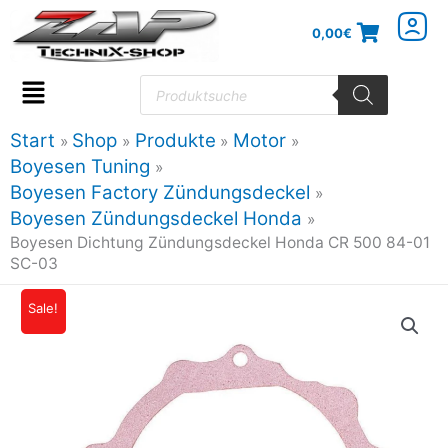
Zum
0,00
€
Inhalt
springen
Products
search
Flyout
Menu
Start
Shop
Produkte
Motor
Boyesen Tuning
Boyesen Factory Zündungsdeckel
Boyesen Zündungsdeckel Honda
Boyesen Dichtung Zündungsdeckel Honda CR 500 84-01
SC-03
Boyesen
Sale!
Ursprünglicher
Aktueller
Dichtung
Preis
Preis
Zündungsdeckel
Honda
war:
ist:
CR
8,00€
7,20€.
500