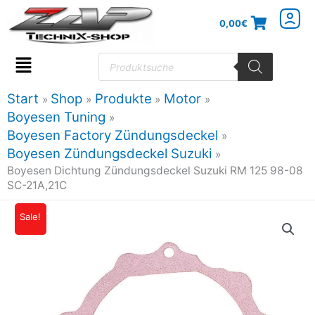
Zum
0,00
€
Inhalt
springen
Products
search
Flyout
Menu
Start
Shop
Produkte
Motor
Boyesen Tuning
Boyesen Factory Zündungsdeckel
Boyesen Zündungsdeckel Suzuki
Boyesen Dichtung Zündungsdeckel Suzuki RM 125 98-08
SC-21A,21C
Boyesen
Sale!
Ursprünglicher
Aktueller
Dichtung
Preis
Preis
Zündungsdeckel
Suzuki
war:
ist:
RM
8,00€
7,20€.
125