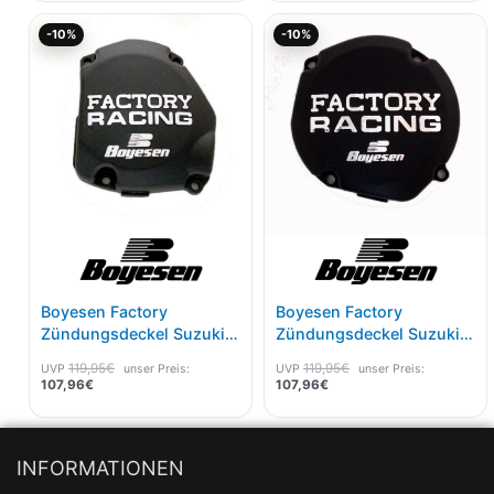
Aktueller
Ursprünglicher
Aktueller
Ursprünglicher
-10%
-10%
Preis
Preis
Preis
Preis
ist:
war:
ist:
war:
107,96€.
119,95€
107,96€.
119,95€
Boyesen Factory
Boyesen Factory
Zündungsdeckel Suzuki
Zündungsdeckel Suzuki
RM 125 98-08 Schwarz
RM 250 96-08 Schwarz
119,95
€
119,95
€
UVP
unser Preis:
UVP
unser Preis:
107,96
€
107,96
€
INFORMATIONEN