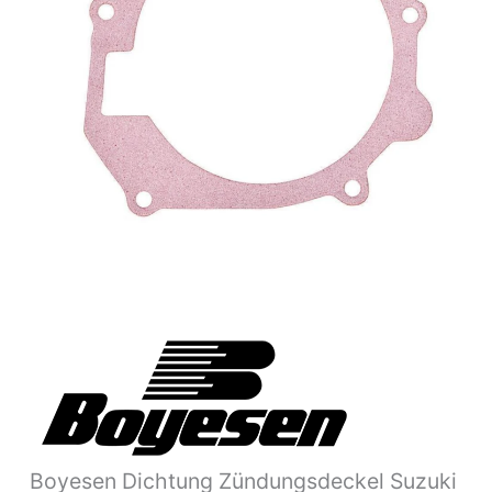
98-
08
SC-
21A,21C
Menge
Boyesen Dichtung Zündungsdeckel Suzuki