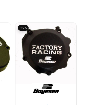
r
Aktueller
Ursprünglicher
-10%
Preis
Preis
ist:
war:
107,96€.
119,95€