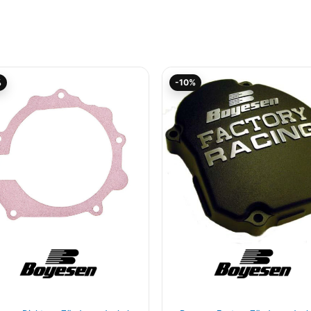
Ursprünglicher
Aktueller
Aktueller
Ursprüngliche
%
-10%
Preis
Preis
Preis
Preis
war:
ist:
ist:
war:
8,00€
7,20€.
107,96€.
119,95€