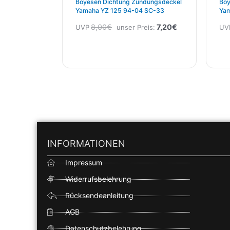
Boyesen Dichtung Zündungsdeckel
Boy
Yamaha YZ 125 94-04 SC-33
Yam
8,00
€
7,20
€
UVP
unser Preis:
UV
INFORMATIONEN
Impressum
Widerrufsbelehrung
Rücksendeanleitung
AGB
Datenschutzbelehrung