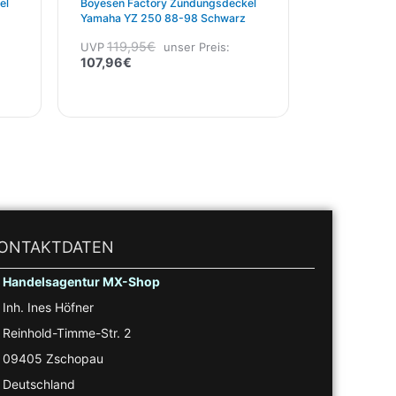
el
Boyesen Factory Zündungsdeckel
Yamaha YZ 250 88-98 Schwarz
119,95
€
UVP
unser Preis:
107,96
€
ONTAKTDATEN
Handelsagentur MX-Shop
Inh. Ines Höfner
Reinhold-Timme-Str. 2
09405 Zschopau
Deutschland