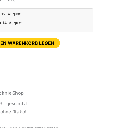
i 12. August
Fr 14. August
DEN WARENKORB LEGEN
echnix Shop
SL geschützt.
ohne Risiko!