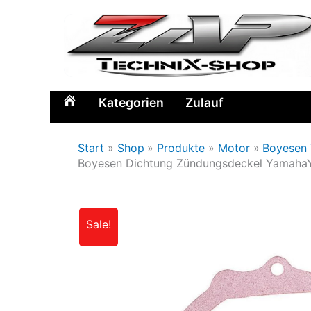
Zum
Inhalt
springen
Kategorien
Zulauf
Home
Start
Shop
Produkte
Motor
Boyesen 
Boyesen Dichtung Zündungsdeckel Yamaha
Sale!