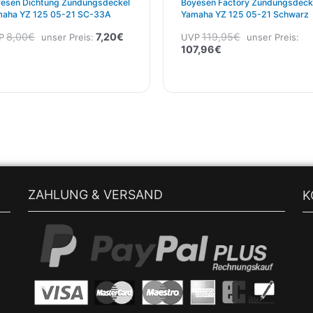
esen Dichtung Zündungsdeckel
Boyesen Factory Zündungsdeck
aha YZ 125 05-21 SC-33A
Yamaha YZ 125 05-21 Schwarz
8,00
€
7,20
€
119,95
€
P
unser Preis:
UVP
unser Preis:
107,96
€
ZAHLUNG & VERSAND
K