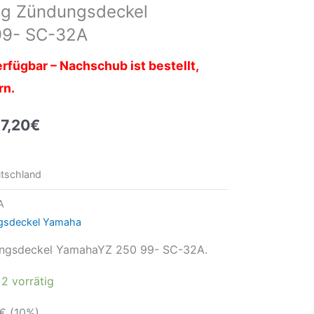
ng Zündungsdeckel
99- SC-32A
rfügbar – Nachschub ist bestellt,
rn.
7,20
€
tschland
A
gsdeckel Yamaha
ungsdeckel YamahaYZ 250 99- SC-32A.
2 vorrätig
€
(10%)