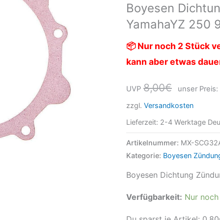
Boyesen Dichtu
99-
YamahaYZ 250 
SC-
32A
📦 Nur noch 2 Stück ve
Menge
kann aber etwas daue
8,00
€
UVP
unser Preis:
zzgl.
Versandkosten
Lieferzeit:
2-4 Werktage Deu
Artikelnummer:
MX-SCG32
Kategorie:
Boyesen Zündun
Boyesen Dichtung Zünd
Verfügbarkeit:
Nur noch 
Du sparst je Artikel:
0,80