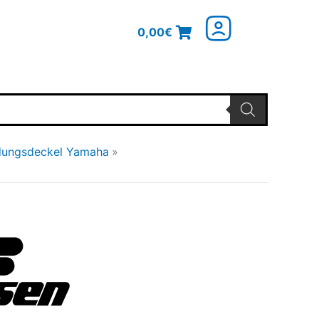
0,00
€
dungsdeckel Yamaha
licher
Aktueller
Preis
ist:
7,20€.