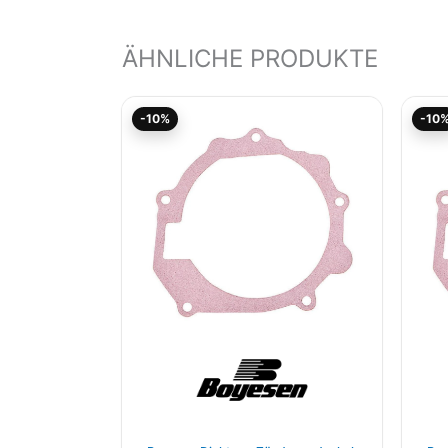
ÄHNLICHE PRODUKTE
Ursprünglicher
Aktueller
-10%
-10
Preis
Preis
war:
ist:
8,00€
7,20€.