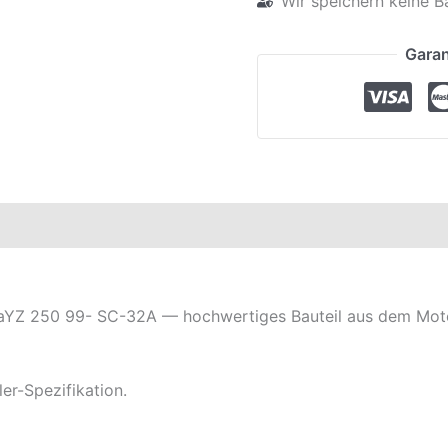
Wir speichern keine B
Garan
elle
YZ 250 99- SC-32A — hochwertiges Bauteil aus dem Moto
er-Spezifikation.