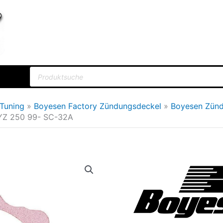
Products
search
Tuning
Boyesen Factory Zündungsdeckel
Boyesen Zün
YZ 250 99- SC-32A
Boyesen
Ursprüng
Dichtung
Preis
Zündungsdeckel
war:
YamahaYZ
250
8,00€