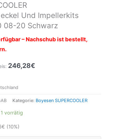
COOLER
kel Und Impellerkits
0 08-20 Schwarz
rfügbar – Nachschub ist bestellt,
rn.
246,28
€
eis:
tschland
6AB
Kategorie:
Boyesen SUPERCOOLER
1 vorrätig
6
€
(10%)