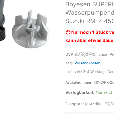
Boyesen SUPER
Suzuki
Wasserpumpendec
RM-
Z
Suzuki RM-Z 45
450
📦 Nur noch 1 Stück ve
08-
kann aber etwas daue
20
Schwarz
273,64
€
UVP
unser Pr
Menge
zzgl.
Versandkosten
Lieferzeit:
2-4 Werktage Deu
Artikelnummer:
MX-WPK-2
Verfügbarkeit:
Nur noch 
Du sparst je Artikel:
27,3