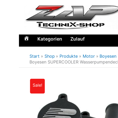
Zum
Inhalt
springen
Kategorien
Zulauf
Home
Start
Shop
Produkte
Motor
Boyesen 
Boyesen SUPERCOOLER Wasserpumpendeckel
Sale!