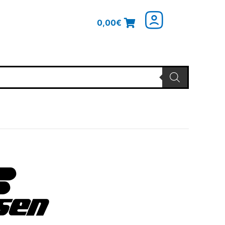
0,00
€
nglicher
Aktueller
Preis
ist:
4€
246,28€.