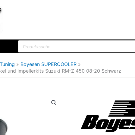
Products
search
Tuning
Boyesen SUPERCOOLER
 und Impellerkits Suzuki RM-Z 450 08-20 Schwarz
Boyesen
Ursprü
SUPERCOOLER
Preis
Wasserpumpendeckel
war:
und
Impellerkits
273,6