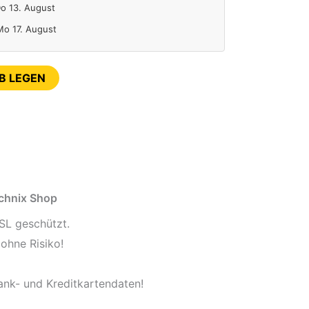
Do 13. August
 Mo 17. August
B LEGEN
echnix Shop
SL geschützt.
ohne Risiko!
ank- und Kreditkartendaten!