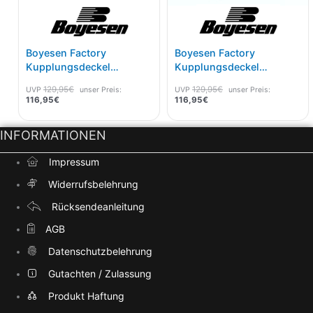
Boyesen Factory
Boyesen Factory
Kupplungsdeckel
Kupplungsdeckel
Kawasaki KX 250 05-07
Kawasaki KX 250 4t 21-
129,95
€
129,95
€
UVP
unser Preis:
UVP
unser Preis:
Magnesium
Magnesium
116,95
€
116,95
€
INFORMATIONEN
Impressum
Widerrufsbelehrung
Rücksendeanleitung
AGB
Datenschutzbelehrung
Gutachten / Zulassung
Produkt Haftung