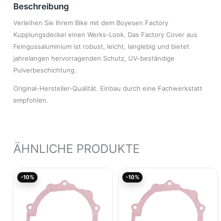
Beschreibung
Verleihen Sie Ihrem Bike mit dem Boyesen Factory
Kupplungsdeckel einen Werks-Look. Das Factory Cover aus
Feingussaluminium ist robust, leicht, langlebig und bietet
jahrelangen hervorragenden Schutz, UV-beständige
Pulverbeschichtung.
Original-Hersteller-Qualität. Einbau durch eine Fachwerkstatt
empfohlen.
ÄHNLICHE PRODUKTE
Ursprünglicher
Aktueller
Ursprünglicher
Aktuel
-10%
-10%
Preis
Preis
Preis
Preis
war:
ist:
war:
ist:
8,00€
7,20€.
8,00€
7,20€.