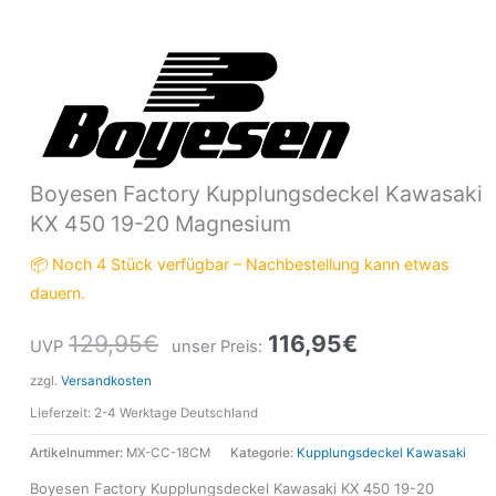
Boyesen Factory Kupplungsdeckel Kawasaki
KX 450 19-20 Magnesium
📦 Noch 4 Stück verfügbar – Nachbestellung kann etwas
dauern.
129,95
€
116,95
€
UVP
unser Preis:
zzgl.
Versandkosten
Lieferzeit:
2-4 Werktage Deutschland
Artikelnummer:
MX-CC-18CM
Kategorie:
Kupplungsdeckel Kawasaki
Boyesen Factory Kupplungsdeckel Kawasaki KX 450 19-20