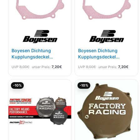
Boyesen Dichtung
Boyesen Dichtung
Kupplungsdeckel
Kupplungsdeckel
Kawasaki KX 125 94-
Kawasaki KX 250 93-
8,00
€
7,20
€
8,00
€
7,20
€
UVP
unser Preis:
UVP
unser Preis:
02CC-11
02CC-12
Aktueller
Ursprünglicher
Aktueller
Ursprünglicher
-10%
-10%
Preis
Preis
Preis
Preis
ist:
war:
ist:
war:
116,95€.
129,95€
116,95€.
129,95€