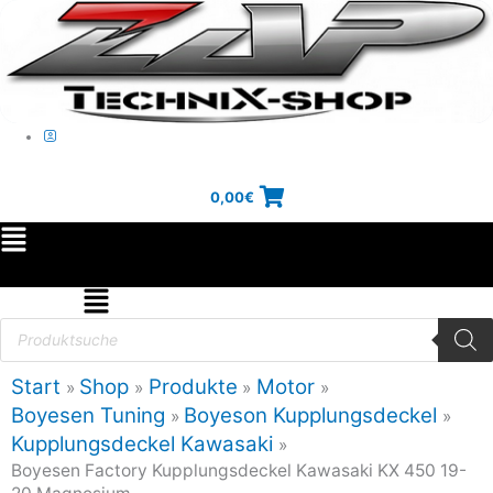
Zum
Inhalt
springen
0,00
€
Main
Menu
Flyout
Products
search
Menu
Start
Shop
Produkte
Motor
Boyesen Tuning
Boyeson Kupplungsdeckel
Kupplungsdeckel Kawasaki
Boyesen Factory Kupplungsdeckel Kawasaki KX 450 19-