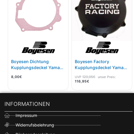
Boyesen Dichtung
Boyesen Factory
Kupplungsdeckel Yamaha
Kupplungsdeckel Yamaha
YZ 250F 14-18 CC-37A
YZ 250F 14-18 Schwarz
8,00
€
129,95
€
UVP
unser Preis:
116,95
€
INFORMATIONEN
Impressum
Widerrufsbelehrung