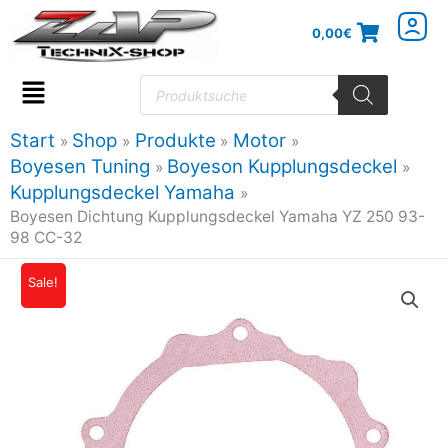
Zum
0,00
€
Inhalt
springen
Products
search
Flyout
Menu
Start
Shop
Produkte
Motor
Boyesen Tuning
Boyeson Kupplungsdeckel
Kupplungsdeckel Yamaha
Boyesen Dichtung Kupplungsdeckel Yamaha YZ 250 93-
98 CC-32
Boyesen
Sale!
Ursprünglicher
Aktueller
Dichtung
Preis
Preis
Kupplungsdeckel
Yamaha
war:
ist:
YZ
8,00€
7,20€.
250
93-