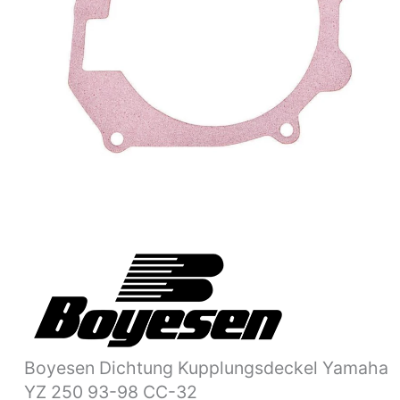
98
CC-
32
Menge
Boyesen Dichtung Kupplungsdeckel Yamaha
YZ 250 93-98 CC-32