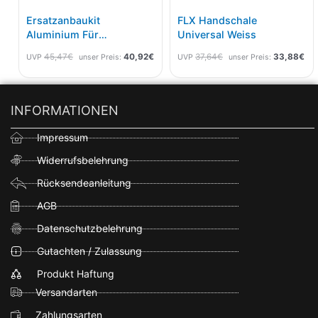
Ersatzanbaukit
FLX Handschale
Aluminium Für
Universal Weiss
Vertigo/FLX Handschale
45,47
€
40,92
€
37,64
€
33,88
€
UVP
unser Preis:
UVP
unser Preis:
INFORMATIONEN
Impressum
Widerrufsbelehrung
Rücksendeanleitung
AGB
Datenschutzbelehrung
Gutachten / Zulassung
Produkt Haftung
Versandarten
Zahlungsarten