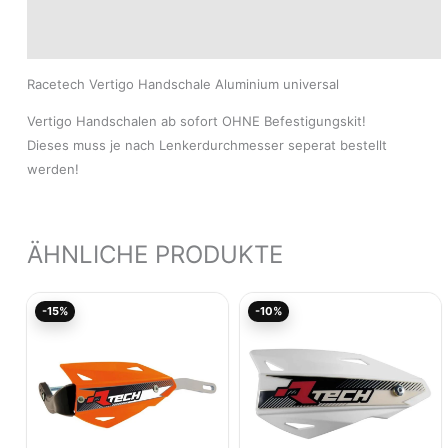
Zusätzliche Informationen
Produktsicherheit
Racetech Vertigo Handschale Aluminium universal
Vertigo Handschalen ab sofort OHNE Befestigungskit!
Dieses muss je nach Lenkerdurchmesser seperat bestellt
werden!
ÄHNLICHE PRODUKTE
Ursprünglicher
Aktueller
Ursprünglicher
Akt
-15%
-10%
Preis
Preis
Preis
Pre
war:
ist:
war:
ist:
67,20€
57,12€.
28,21€
25,