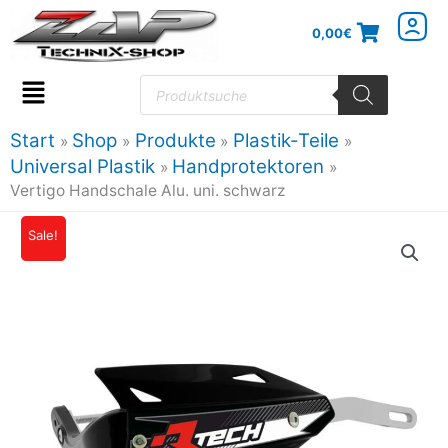
Zum
0,00
€
Inhalt
springen
Products
search
Flyout
Menu
Start
Shop
Produkte
Plastik-Teile
Universal Plastik
Handprotektoren
Vertigo Handschale Alu. uni. schwarz
Vertigo
Sale!
Ursprünglicher
Aktueller
Handschale
Preis
Preis
Alu.
uni.
war:
ist:
schwarz
67,20€
57,12€.
Menge