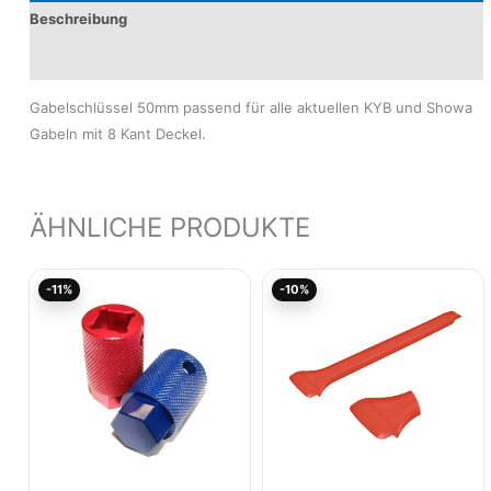
Beschreibung
Produktsicherheit
Gabelschlüssel 50mm passend für alle aktuellen KYB und Showa
Gabeln mit 8 Kant Deckel.
ÄHNLICHE PRODUKTE
Ursprünglicher
Aktueller
Ursprünglicher
Aktuel
-11%
-10%
Preis
Preis
Preis
Preis
war:
ist:
war:
ist:
9,90€
8,81€.
8,51€
7,66€.