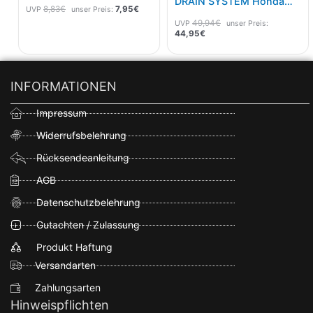
DRAIN SYSTEM Honda
8,83
€
7,95
€
UVP
unser Preis:
CRF 450R 17-
49,94
€
UVP
unser Preis:
44,95
€
INFORMATIONEN
Impressum
Widerrufsbelehrung
Rücksendeanleitung
AGB
Datenschutzbelehrung
Gutachten / Zulassung
Produkt Haftung
Versandarten
Zahlungsarten
Hinweispflichten