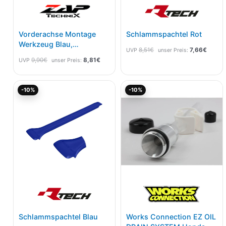
Vorderachse Montage
Schlammspachtel Rot
Werkzeug Blau,
8,51
€
7,66
€
UVP
unser Preis:
Schlüsselweite 19mm
9,90
€
8,81
€
UVP
unser Preis:
Ursprünglicher
Aktueller
Aktueller
Ursprünglicher
-10%
-10%
Preis
Preis
Preis
Preis
war:
ist:
ist:
war:
8,83€
7,95€.
44,95€.
49,94€
Schlammspachtel Blau
Works Connection EZ OIL