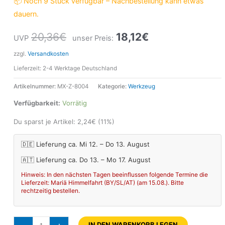
📦 Noch 9 Stück verfügbar – Nachbestellung kann etwas
dauern.
20,36
€
18,12
€
UVP
unser Preis:
zzgl.
Versandkosten
Lieferzeit:
2-4 Werktage Deutschland
Artikelnummer:
MX-Z-8004
Kategorie:
Werkzeug
Verfügbarkeit:
Vorrätig
Du sparst je Artikel:
2,24
€
(11%)
🇩🇪 Lieferung ca. Mi 12. – Do 13. August
🇦🇹 Lieferung ca. Do 13. – Mo 17. August
Hinweis: In den nächsten Tagen beeinflussen folgende Termine die
Lieferzeit: Mariä Himmelfahrt (BY/SL/AT) (am 15.08.). Bitte
rechtzeitig bestellen.
IN DEN WARENKORB LEGEN