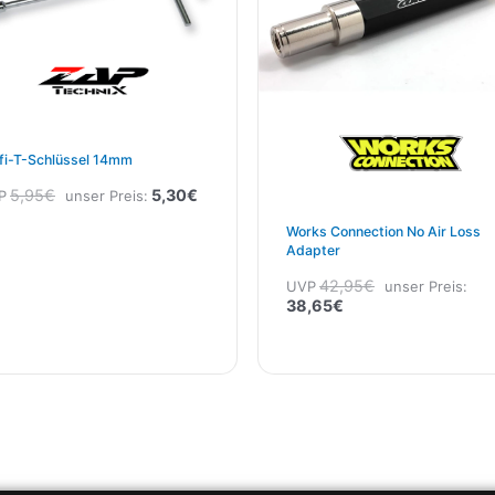
fi-T-Schlüssel 14mm
5,95
€
5,30
€
P
unser Preis:
Works Connection No Air Loss
Adapter
42,95
€
UVP
unser Preis:
38,65
€