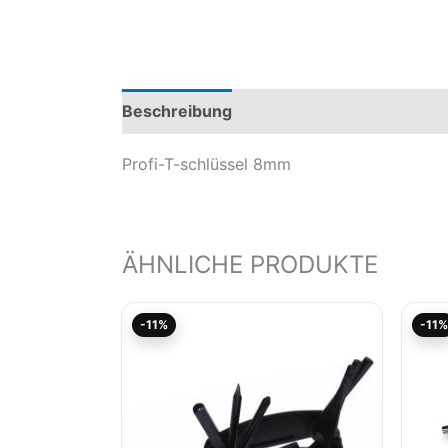
Beschreibung
Produktsicherheit
Profi-T-schlüssel 8mm
ÄHNLICHE PRODUKTE
Aktueller
Ursprünglicher
-11%
-11%
Preis
Preis
ist:
war:
13,26€.
14,90€