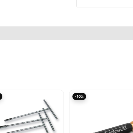
Ursprünglicher
Aktueller
Aktueller
Ursprünglicher
-10%
Preis
Preis
Preis
Preis
war:
ist:
ist:
war:
5,95€
5,30€.
38,65€.
42,95€