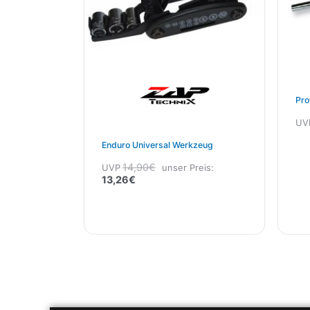
Pro
UV
Enduro Universal Werkzeug
14,90
€
UVP
unser Preis:
13,26
€