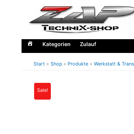
Zum
Inhalt
springen
Kategorien
Zulauf
Home
Start
Shop
Produkte
Werkstatt & Tran
Sale!