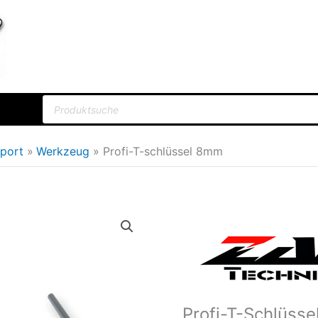
Products
search
sport
Werkzeug
Profi-T-schlüssel 8mm
Profi-
Ursprüng
T-
Preis
schlüssel
war:
8mm
Menge
7,95€
Profi-T-Schlüss