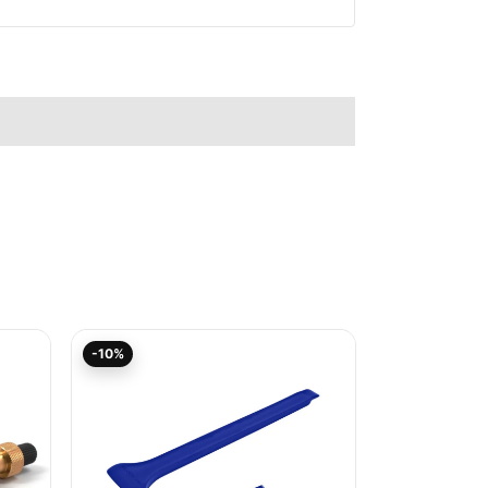
Ursprünglicher
Aktueller
-10%
Preis
Preis
war:
ist:
8,83€
7,95€.