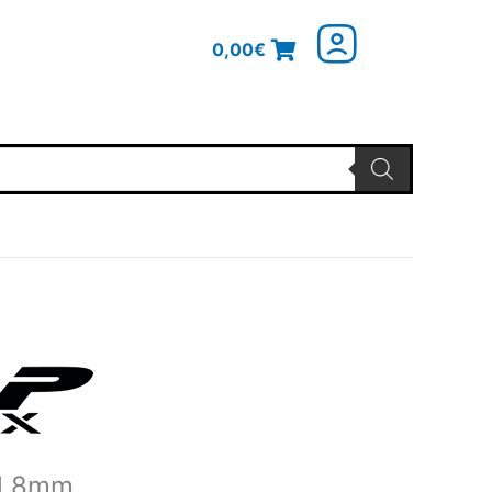
0,00
€
licher
Aktueller
Preis
ist:
7,08€.
el 8mm